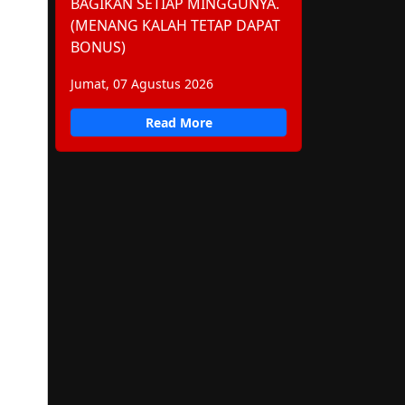
BAGIKAN SETIAP MINGGUNYA.
(MENANG KALAH TETAP DAPAT
BONUS)
Jumat, 07 Agustus 2026
Read More