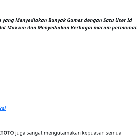
e yang Menyediakan Banyak Games dengan Satu User Id
 , Slot Maxwin dan Menyediakan Berbagai macam permaina
koi
ITOTO
juga sangat mengutamakan kepuasan semua