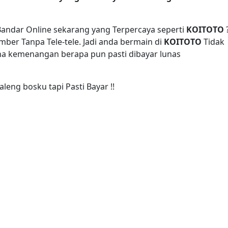
andar Online sekarang yang Terpercaya seperti
KOITOTO
r Tanpa Tele-tele. Jadi anda bermain di
KOITOTO
Tidak
a kemenangan berapa pun pasti dibayar lunas
leng bosku tapi Pasti Bayar !!