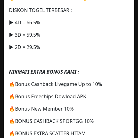
DISKON TOGEL TERBESAR :
▶️ 4D = 66.5%
▶️ 3D = 59.5%
▶️ 2D = 29.5%
NIKMATI EXTRA BONUS KAMI :
🔥Bonus Cashback Livegame Up to 10%
🔥Bonus Freechips Dowload APK
🔥Bonus New Member 10%
🔥BONUS CASHBACK SPORTGG 10%
🔥BONUS EXTRA SCATTER HITAM