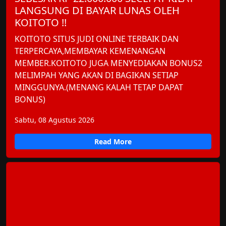
LANGSUNG DI BAYAR LUNAS OLEH
KOITOTO !!
KOITOTO SITUS JUDI ONLINE TERBAIK DAN
TERPERCAYA,MEMBAYAR KEMENANGAN
MEMBER.KOITOTO JUGA MENYEDIAKAN BONUS2
MELIMPAH YANG AKAN DI BAGIKAN SETIAP
MINGGUNYA.(MENANG KALAH TETAP DAPAT
BONUS)
Sabtu, 08 Agustus 2026
Read More