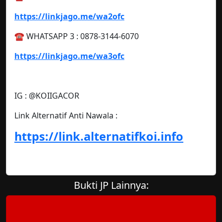
https://linkjago.me/wa2ofc
☎️ WHATSAPP 3 : 0878-3144-6070
https://linkjago.me/wa3ofc
IG : @KOIIGACOR
Link Alternatif Anti Nawala :
https://link.alternatifkoi.info
Bukti JP Lainnya: