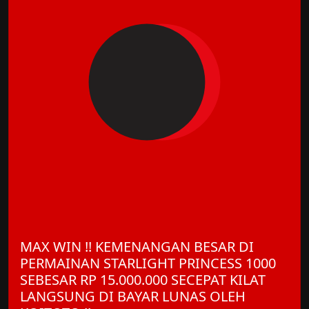
MAX WIN !! KEMENANGAN BESAR DI
PERMAINAN STARLIGHT PRINCESS 1000
SEBESAR RP 15.000.000 SECEPAT KILAT
LANGSUNG DI BAYAR LUNAS OLEH