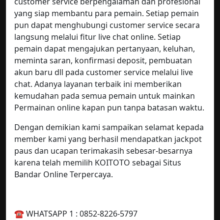
customer service berpengalaman dan profesional
yang siap membantu para pemain. Setiap pemain
pun dapat menghubungi customer service secara
langsung melalui fitur live chat online. Setiap
pemain dapat mengajukan pertanyaan, keluhan,
meminta saran, konfirmasi deposit, pembuatan
akun baru dll pada customer service melalui live
chat. Adanya layanan terbaik ini memberikan
kemudahan pada semua pemain untuk mainkan
Permainan online kapan pun tanpa batasan waktu.
Dengan demikian kami sampaikan selamat kepada
member kami yang berhasil mendapatkan jackpot
paus dan ucapan terimakasih sebesar-besarnya
karena telah memilih KOITOTO sebagai Situs
Bandar Online Terpercaya.
☎️ WHATSAPP 1 : 0852-8226-5797