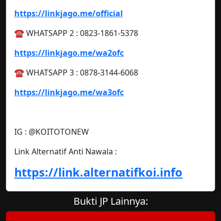
https://linkjago.me/official
☎️ WHATSAPP 2 : 0823-1861-5378
https://linkjago.me/wa2ofc
☎️ WHATSAPP 3 : 0878-3144-6068
https://linkjago.me/wa3ofc
IG : @KOITOTONEW
Link Alternatif Anti Nawala :
https://link.alternatifkoi.info
Bukti JP Lainnya: