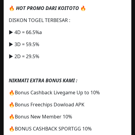
🔥
HOT PROMO DARI KOITOTO
🔥
DISKON TOGEL TERBESAR :
▶️ 4D = 66.5%a
▶️ 3D = 59.5%
▶️ 2D = 29.5%
NIKMATI EXTRA BONUS KAMI :
🔥Bonus Cashback Livegame Up to 10%
🔥Bonus Freechips Dowload APK
🔥Bonus New Member 10%
🔥BONUS CASHBACK SPORTGG 10%