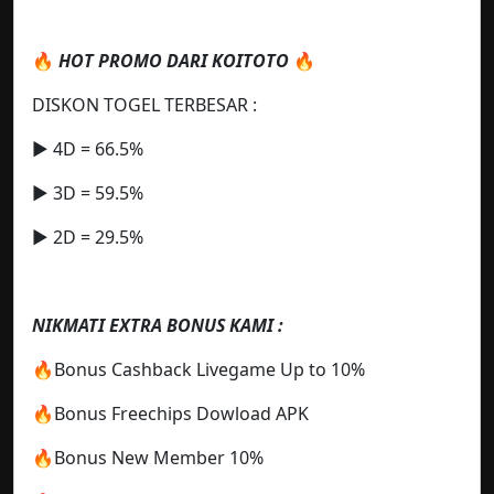
🔥
HOT PROMO DARI KOITOTO
🔥
DISKON TOGEL TERBESAR :
▶️ 4D = 66.5%
▶️ 3D = 59.5%
▶️ 2D = 29.5%
NIKMATI EXTRA BONUS KAMI :
🔥Bonus Cashback Livegame Up to 10%
🔥Bonus Freechips Dowload APK
🔥Bonus New Member 10%