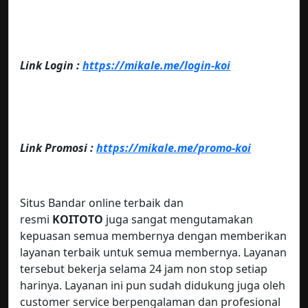
Link Login :
https://mikale.me/login-koi
Link Promosi :
https://mikale.me/promo-koi
Situs Bandar online terbaik dan
resmi
KOITOTO
juga sangat mengutamakan
kepuasan semua membernya dengan memberikan
layanan terbaik untuk semua membernya. Layanan
tersebut bekerja selama 24 jam non stop setiap
harinya. Layanan ini pun sudah didukung juga oleh
customer service berpengalaman dan profesional