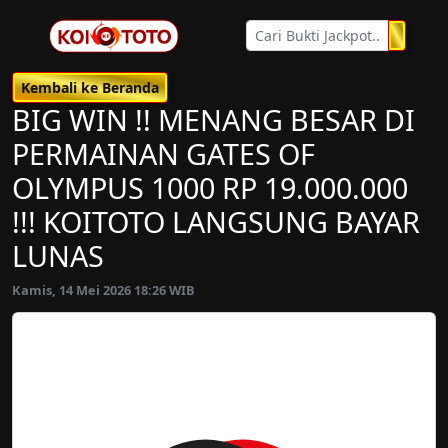
Kembali ke Beranda
BIG WIN !! MENANG BESAR DI
PERMAINAN GATES OF
OLYMPUS 1000 RP 19.000.000
!!! KOITOTO LANGSUNG BAYAR
LUNAS
Kamis, 14 Mei 2026 18:26 WIB