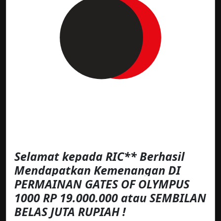
Selamat kepada RIC** Berhasil
Mendapatkan Kemenangan DI
PERMAINAN GATES OF OLYMPUS
1000 RP 19.000.000 atau SEMBILAN
BELAS JUTA RUPIAH !