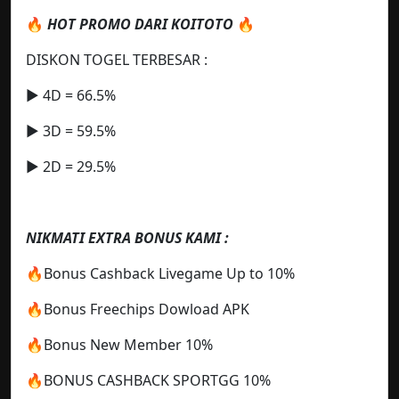
🔥
HOT PROMO DARI KOITOTO
🔥
DISKON TOGEL TERBESAR :
▶️ 4D = 66.5%
▶️ 3D = 59.5%
▶️ 2D = 29.5%
NIKMATI EXTRA BONUS KAMI :
🔥Bonus Cashback Livegame Up to 10%
🔥Bonus Freechips Dowload APK
🔥Bonus New Member 10%
🔥BONUS CASHBACK SPORTGG 10%