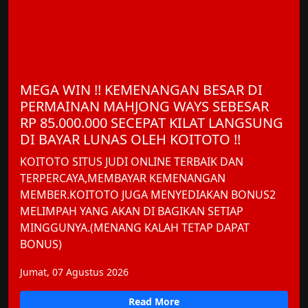
MEGA WIN !! KEMENANGAN BESAR DI
PERMAINAN MAHJONG WAYS SEBESAR
RP 85.000.000 SECEPAT KILAT LANGSUNG
DI BAYAR LUNAS OLEH KOITOTO !!
KOITOTO SITUS JUDI ONLINE TERBAIK DAN
TERPERCAYA,MEMBAYAR KEMENANGAN
MEMBER.KOITOTO JUGA MENYEDIAKAN BONUS2
MELIMPAH YANG AKAN DI BAGIKAN SETIAP
MINGGUNYA.(MENANG KALAH TETAP DAPAT
BONUS)
Jumat, 07 Agustus 2026
Read More