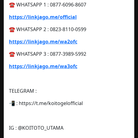
☎️ WHATSAPP 1 : 0877-6096-8607
https://linkjago.me/official
☎️ WHATSAPP 2 : 0823-8110-0599
https://linkjago.me/wa2ofc
☎️ WHATSAPP 3 : 0877-3989-5992
https://linkjago.me/wa3ofc
TELEGRAM :
📲 : https://t.me/koitogelofficial
IG : @KOITOTO_UTAMA