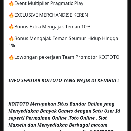
🔥Event Multiplier Pragmatic Play
🔥EXCLUSIVE MERCHANDISE KEREN
🔥Bonus Extra Mengajak Teman 10%
🔥Bonus Mengajak Teman Seumur Hidup Hingga
1%
🔥Lowongan pekerjaan Team Promotor KOITOTO
INFO SEPUTAR KOITOTO YANG WAJIB DI KETAHUI :
KOITOTO Merupakan Situs Bandar Online yang
Menyediakan Banyak Games dengan Satu User Id
seperti Permainan Online ,Toto Online , Slot
Maxwin dan Menyediakan Berbagai macam