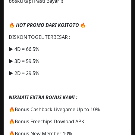
bosku tapi Pasti Bayar !!
🔥
HOT PROMO DARI KOITOTO
🔥
DISKON TOGEL TERBESAR :
▶️ 4D = 66.5%
▶️ 3D = 59.5%
▶️ 2D = 29.5%
NIKMATI EXTRA BONUS KAMI :
🔥Bonus Cashback Livegame Up to 10%
🔥Bonus Freechips Dowload APK
🔥Bonus New Member 10%