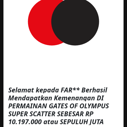
Selamat kepada FAR** Berhasil
Mendapatkan Kemenangan DI
PERMAINAN GATES OF OLYMPUS
SUPER SCATTER SEBESAR RP
10.197.000 atau SEPULUH JUTA