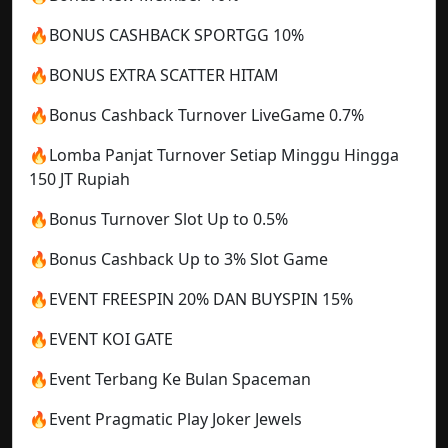
🔥BONUS CASHBACK SPORTGG 10%
🔥BONUS EXTRA SCATTER HITAM
🔥Bonus Cashback Turnover LiveGame 0.7%
🔥Lomba Panjat Turnover Setiap Minggu Hingga
150 JT Rupiah
🔥Bonus Turnover Slot Up to 0.5%
🔥Bonus Cashback Up to 3% Slot Game
🔥EVENT FREESPIN 20% DAN BUYSPIN 15%
🔥EVENT KOI GATE
🔥Event Terbang Ke Bulan Spaceman
🔥Event Pragmatic Play Joker Jewels