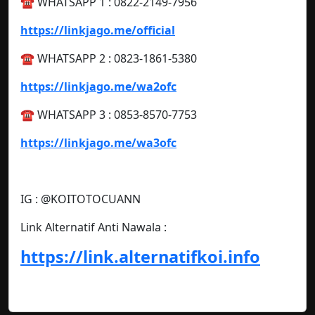
☎️ WHATSAPP 1 : 0822-2149-7956
https://linkjago.me/official
☎️ WHATSAPP 2 : 0823-1861-5380
https://linkjago.me/wa2ofc
☎️ WHATSAPP 3 : 0853-8570-7753
https://linkjago.me/wa3ofc
IG : @KOITOTOCUANN
Link Alternatif Anti Nawala :
https://link.alternatifkoi.info