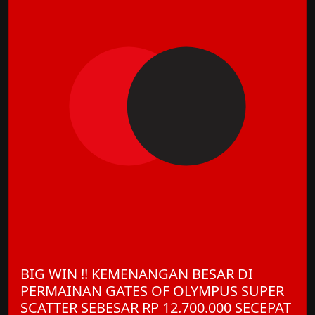
BIG WIN !! KEMENANGAN BESAR DI
PERMAINAN GATES OF OLYMPUS SUPER
SCATTER SEBESAR RP 12.700.000 SECEPAT