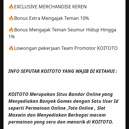
🔥EXCLUSIVE MERCHANDISE KEREN
🔥Bonus Extra Mengajak Teman 10%
🔥Bonus Mengajak Teman Seumur Hidup Hingga
1%
🔥Lowongan pekerjaan Team Promotor KOITOTO
INFO SEPUTAR KOITOTO YANG WAJIB DI KETAHUI :
KOITOTO Merupakan Situs Bandar Online yang
Menyediakan Banyak Games dengan Satu User Id
seperti Permainan Online ,Toto Online , Slot
Maxwin dan Menyediakan Berbagai macam
permainan yang seru dan menarik di KOITOTO.