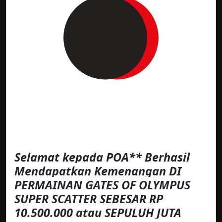
Selamat kepada POA** Berhasil
Mendapatkan Kemenangan DI
PERMAINAN GATES OF OLYMPUS
SUPER SCATTER SEBESAR RP
10.500.000 atau SEPULUH JUTA