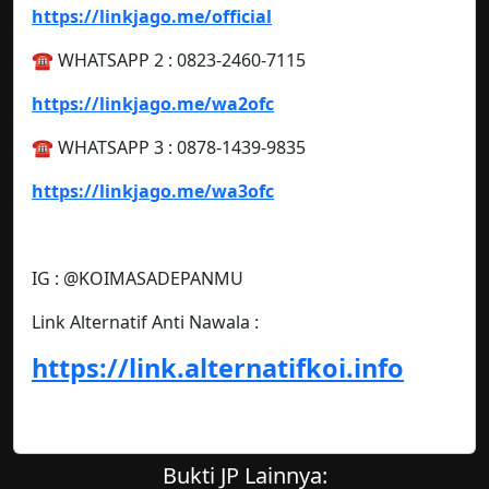
https://linkjago.me/official
☎️ WHATSAPP 2 : 0823-2460-7115
https://linkjago.me/wa2ofc
☎️ WHATSAPP 3 : 0878-1439-9835
https://linkjago.me/wa3ofc
IG : @KOIMASADEPANMU
Link Alternatif Anti Nawala :
https://link.alternatifkoi.info
Bukti JP Lainnya: