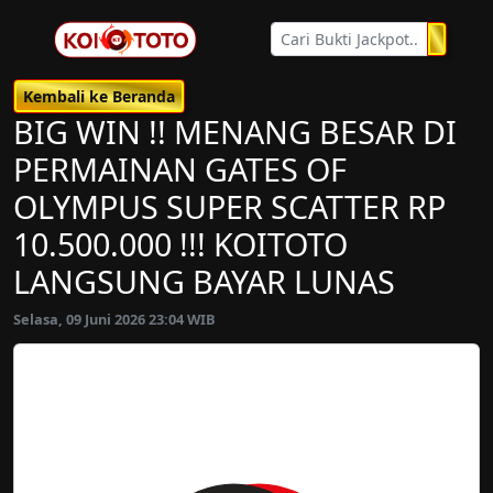
Kembali ke Beranda
BIG WIN !! MENANG BESAR DI
PERMAINAN GATES OF
OLYMPUS SUPER SCATTER RP
10.500.000 !!! KOITOTO
LANGSUNG BAYAR LUNAS
Selasa, 09 Juni 2026 23:04 WIB