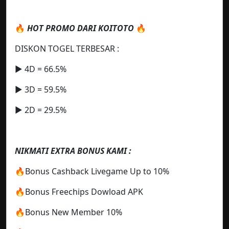
🔥
HOT PROMO DARI KOITOTO
🔥
DISKON TOGEL TERBESAR :
▶️ 4D = 66.5%
▶️ 3D = 59.5%
▶️ 2D = 29.5%
NIKMATI EXTRA BONUS KAMI :
🔥Bonus Cashback Livegame Up to 10%
🔥Bonus Freechips Dowload APK
🔥Bonus New Member 10%