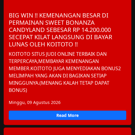
BIG WIN !! KEMENANGAN BESAR DI
PERMAINAN SWEET BONANZA
CANDYLAND SEBESAR RP 14.200.000
SECEPAT KILAT LANGSUNG DI BAYAR
LUNAS OLEH KOITOTO !!
KOITOTO SITUS JUDI ONLINE TERBAIK DAN
TERPERCAYA,MEMBAYAR KEMENANGAN
MEMBER.KOITOTO JUGA MENYEDIAKAN BONUS2
MELIMPAH YANG AKAN DI BAGIKAN SETIAP
MINGGUNYA.(MENANG KALAH TETAP DAPAT
BONUS)
Minggu, 09 Agustus 2026
Read More