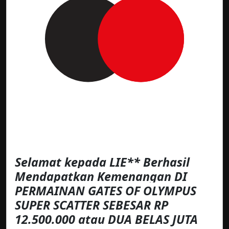
Selamat kepada LIE** Berhasil
Mendapatkan Kemenangan DI
PERMAINAN GATES OF OLYMPUS
SUPER SCATTER SEBESAR RP
12.500.000 atau DUA BELAS JUTA