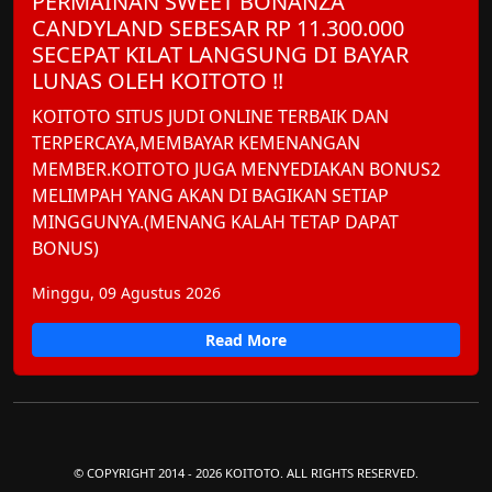
PERMAINAN SWEET BONANZA
CANDYLAND SEBESAR RP 11.300.000
SECEPAT KILAT LANGSUNG DI BAYAR
LUNAS OLEH KOITOTO !!
KOITOTO SITUS JUDI ONLINE TERBAIK DAN
TERPERCAYA,MEMBAYAR KEMENANGAN
MEMBER.KOITOTO JUGA MENYEDIAKAN BONUS2
MELIMPAH YANG AKAN DI BAGIKAN SETIAP
MINGGUNYA.(MENANG KALAH TETAP DAPAT
BONUS)
Minggu, 09 Agustus 2026
Read More
© COPYRIGHT 2014 - 2026 KOITOTO. ALL RIGHTS RESERVED.