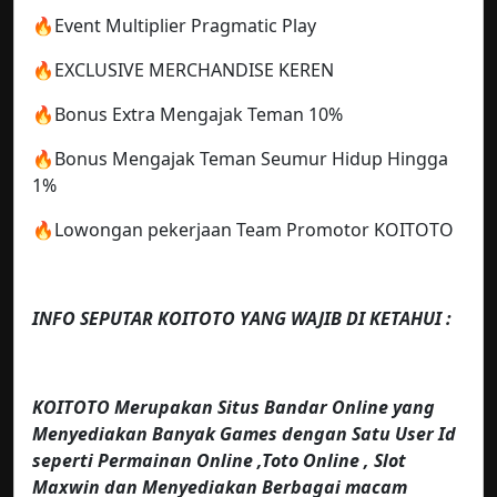
🔥Event Multiplier Pragmatic Play
🔥EXCLUSIVE MERCHANDISE KEREN
🔥Bonus Extra Mengajak Teman 10%
🔥Bonus Mengajak Teman Seumur Hidup Hingga
1%
🔥Lowongan pekerjaan Team Promotor KOITOTO
INFO SEPUTAR KOITOTO YANG WAJIB DI KETAHUI :
KOITOTO Merupakan Situs Bandar Online yang
Menyediakan Banyak Games dengan Satu User Id
seperti Permainan Online ,Toto Online , Slot
Maxwin dan Menyediakan Berbagai macam