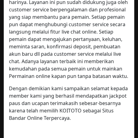
harinya. Layanan ini pun sudah didukung juga oleh
customer service berpengalaman dan profesional
yang siap membantu para pemain. Setiap pemain
pun dapat menghubungi customer service secara
langsung melalui fitur live chat online. Setiap
pemain dapat mengajukan pertanyaan, keluhan,
meminta saran, konfirmasi deposit, pembuatan
akun baru dll pada customer service melalui live
chat. Adanya layanan terbaik ini memberikan
kemudahan pada semua pemain untuk mainkan
Permainan online kapan pun tanpa batasan waktu.
Dengan demikian kami sampaikan selamat kepada
member kami yang berhasil mendapatkan jackpot
paus dan ucapan terimakasih sebesar-besarnya
karena telah memilih KOITOTO sebagai Situs
Bandar Online Terpercaya.