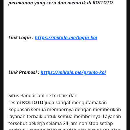
permainan yang seru dan menarik di KOITOTO.
Link Login :
https://mikale.me/login-koi
Link Promosi :
https://mikale.me/promo-koi
Situs Bandar online terbaik dan
resmi
KOITOTO
juga sangat mengutamakan
kepuasan semua membernya dengan memberikan
layanan terbaik untuk semua membernya. Layanan
tersebut bekerja selama 24 jam non stop setiap