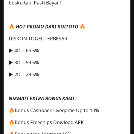
bosku tapi Pasti Bayar !!
🔥
HOT PROMO DARI KOITOTO
🔥
DISKON TOGEL TERBESAR :
▶️ 4D = 66.5%
▶️ 3D = 59.5%
▶️ 2D = 29.5%
NIKMATI EXTRA BONUS KAMI :
🔥Bonus Cashback Livegame Up to 10%
🔥Bonus Freechips Dowload APK