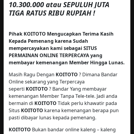
10.300.000 atau SEPULUH JUTA
TIGA RATUS RIBU RUPIAH !
Pihak KOITOTO Mengucapkan Terima Kasih
Kepada Pemenang karena Sudah
mempercayakan kami sebagai SITUS
PERMAINAN ONLINE TERPERCAYA yang
membayar kemenangan Member Hingga Lunas.
Masih Ragu Dengan
KOITOTO
? Dimana Bandar
Online sekarang yang Terpercaya
seperti
KOITOTO
? Bandar Yang membayar
kemenangan Member Tanpa Tele-tele. Jadi anda
bermain di
KOITOTO
Tidak perlu khawatir pada
Situs
KOITOTO
karena kemenangan berapa pun
pasti dibayar lunas kepada pemenang.
KOITOTO
Bukan bandar online kaleng – kaleng