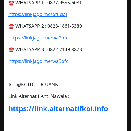
☎️ WHATSAPP 1 : 0877-9555-6081
https://linkjago.me/official
☎️ WHATSAPP 2 : 0823-1861-5380
https://linkjago.me/wa2ofc
☎️ WHATSAPP 3 : 0822-2149-8873
https://linkjago.me/wa3ofc
IG : @KOITOTOCUANN
Link Alternatif Anti Nawala :
https://link.alternatifkoi.info