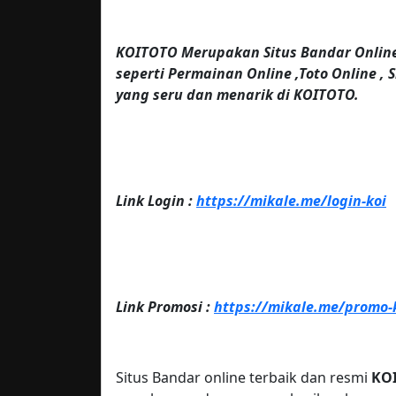
KOITOTO Merupakan Situs Bandar Onlin
seperti Permainan Online ,Toto Online
yang seru dan menarik di KOITOTO.
Link Login :
https://mikale.me/login-koi
Link Promosi :
https://mikale.me/promo-
Situs Bandar online terbaik dan resmi
KO