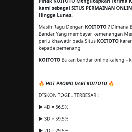
Pihak KOITOTO Mengucapkan Terima 
kami sebagai SITUS PERMAINAN ONLI
Hingga Lunas.
Masih Ragu Dengan
KOITOTO
? Dimana B
Bandar Yang membayar kemenangan Membe
perlu khawatir pada Situs
KOITOTO
karen
kepada pemenang.
KOITOTO
Bukan bandar online kaleng – ka
🔥
HOT PROMO DARI KOITOTO
🔥
DISKON TOGEL TERBESAR :
▶️ 4D = 66.5%
▶️ 3D = 59.5%
▶️ 2D = 29.5%