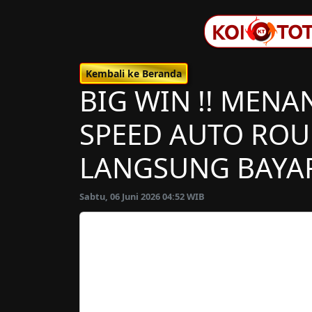
Kembali ke Beranda
BIG WIN !! MENA
SPEED AUTO ROUL
LANGSUNG BAYA
Sabtu, 06 Juni 2026 04:52 WIB