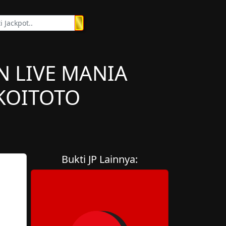
N LIVE MANIA
 KOITOTO
Bukti JP Lainnya: