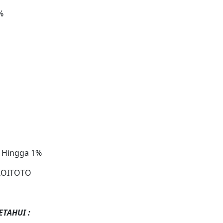
%
 Hingga 1%
KOITOTO
ETAHUI :