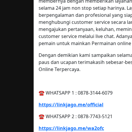
membernya dengan memberikan layanan t
selama 24 jam non stop setiap harinya. L
berpengalaman dan profesional yang sia
menghubungi customer service secara lang
mengajukan pertanyaan, keluhan, meminta
customer service melalui live chat. Ada
pemain untuk mainkan Permainan online 
Dengan demikian kami sampaikan selama
paus dan ucapan terimakasih sebesar-be
Online Terpercaya.
☎️ WHATSAPP 1 : 0878-3144-6079
https://linkjago.me/official
☎️ WHATSAPP 2 : 0878-7743-5121
https://linkjago.me/wa2ofc