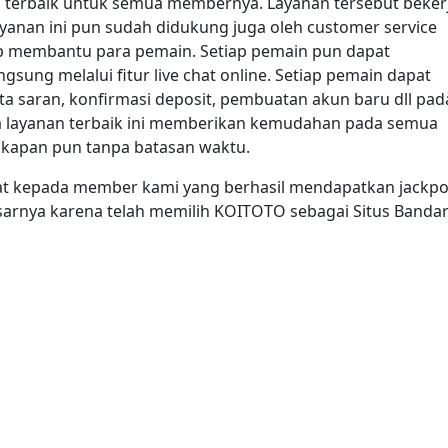
erbaik untuk semua membernya. Layanan tersebut beker
ayanan ini pun sudah didukung juga oleh customer service
p membantu para pemain. Setiap pemain pun dapat
sung melalui fitur live chat online. Setiap pemain dapat
 saran, konfirmasi deposit, pembuatan akun baru dll pad
nya layanan terbaik ini memberikan kemudahan pada semua
kapan pun tanpa batasan waktu.
t kepada member kami yang berhasil mendapatkan jackpo
sarnya karena telah memilih KOITOTO sebagai Situs Banda