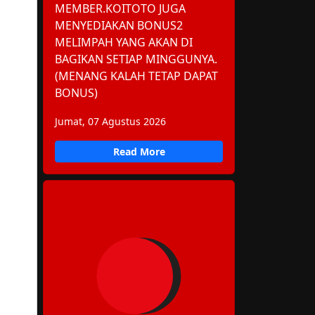
MEMBER.KOITOTO JUGA
MENYEDIAKAN BONUS2
MELIMPAH YANG AKAN DI
BAGIKAN SETIAP MINGGUNYA.
(MENANG KALAH TETAP DAPAT
BONUS)
Jumat, 07 Agustus 2026
Read More