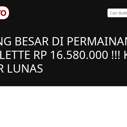
NG BESAR DI PERMAINA
ETTE RP 16.580.000 !!!
R LUNAS