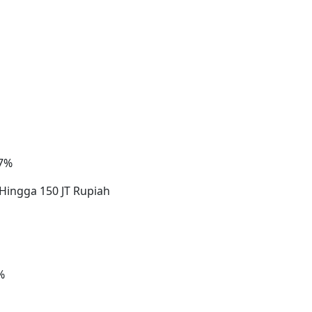
.7%
Hingga 150 JT Rupiah
%