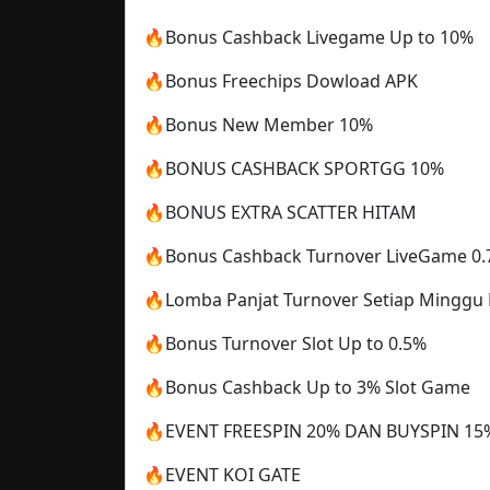
🔥Bonus Cashback Livegame Up to 10%
🔥Bonus Freechips Dowload APK
🔥Bonus New Member 10%
🔥BONUS CASHBACK SPORTGG 10%
🔥BONUS EXTRA SCATTER HITAM
🔥Bonus Cashback Turnover LiveGame 0
🔥Lomba Panjat Turnover Setiap Minggu 
🔥Bonus Turnover Slot Up to 0.5%
🔥Bonus Cashback Up to 3% Slot Game
🔥EVENT FREESPIN 20% DAN BUYSPIN 15
🔥EVENT KOI GATE