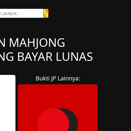
AN MAHJONG
UNG BAYAR LUNAS
Bukti JP Lainnya: