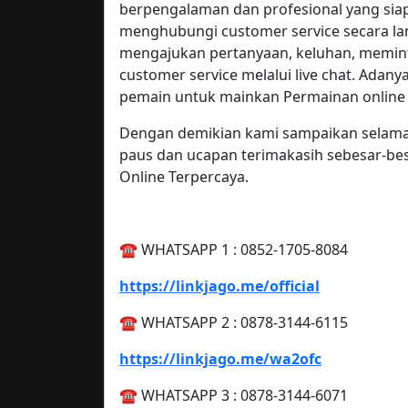
berpengalaman dan profesional yang sia
menghubungi customer service secara lang
mengajukan pertanyaan, keluhan, meminta
customer service melalui live chat. Ada
pemain untuk mainkan Permainan online 
Dengan demikian kami sampaikan selama
paus dan ucapan terimakasih sebesar-be
Online Terpercaya.
☎️ WHATSAPP 1 : 0852-1705-8084
https://linkjago.me/official
☎️ WHATSAPP 2 : 0878-3144-6115
https://linkjago.me/wa2ofc
☎️ WHATSAPP 3 : 0878-3144-6071