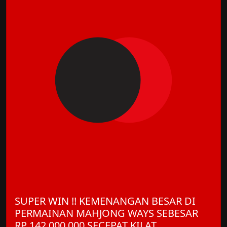
SUPER WIN !! KEMENANGAN BESAR DI
PERMAINAN MAHJONG WAYS SEBESAR
RP 142.000.000 SECEPAT KILAT