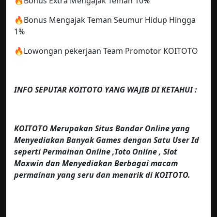
🔥Bonus Extra Mengajak Teman 10%
🔥Bonus Mengajak Teman Seumur Hidup Hingga
1%
🔥Lowongan pekerjaan Team Promotor KOITOTO
INFO SEPUTAR KOITOTO YANG WAJIB DI KETAHUI :
KOITOTO Merupakan Situs Bandar Online yang
Menyediakan Banyak Games dengan Satu User Id
seperti Permainan Online ,Toto Online , Slot
Maxwin dan Menyediakan Berbagai macam
permainan yang seru dan menarik di KOITOTO.