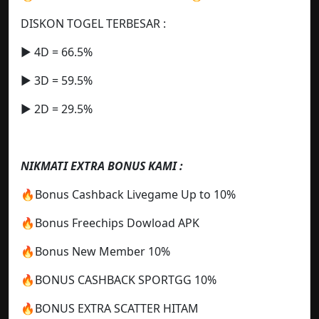
DISKON TOGEL TERBESAR :
▶️ 4D = 66.5%
▶️ 3D = 59.5%
▶️ 2D = 29.5%
NIKMATI EXTRA BONUS KAMI :
🔥Bonus Cashback Livegame Up to 10%
🔥Bonus Freechips Dowload APK
🔥Bonus New Member 10%
🔥BONUS CASHBACK SPORTGG 10%
🔥BONUS EXTRA SCATTER HITAM