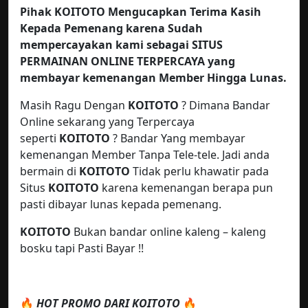
Pihak KOITOTO Mengucapkan Terima Kasih
Kepada Pemenang karena Sudah
mempercayakan kami sebagai SITUS
PERMAINAN ONLINE TERPERCAYA yang
membayar kemenangan Member Hingga Lunas.
Masih Ragu Dengan
KOITOTO
? Dimana Bandar
Online sekarang yang Terpercaya
seperti
KOITOTO
? Bandar Yang membayar
kemenangan Member Tanpa Tele-tele. Jadi anda
bermain di
KOITOTO
Tidak perlu khawatir pada
Situs
KOITOTO
karena kemenangan berapa pun
pasti dibayar lunas kepada pemenang.
KOITOTO
Bukan bandar online kaleng – kaleng
bosku tapi Pasti Bayar !!
🔥
HOT PROMO DARI KOITOTO
🔥