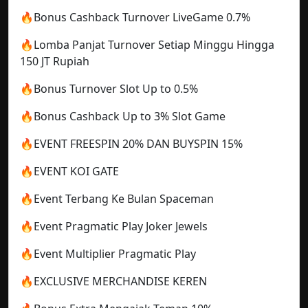
🔥Bonus Cashback Turnover LiveGame 0.7%
🔥Lomba Panjat Turnover Setiap Minggu Hingga
150 JT Rupiah
🔥Bonus Turnover Slot Up to 0.5%
🔥Bonus Cashback Up to 3% Slot Game
🔥EVENT FREESPIN 20% DAN BUYSPIN 15%
🔥EVENT KOI GATE
🔥Event Terbang Ke Bulan Spaceman
🔥Event Pragmatic Play Joker Jewels
🔥Event Multiplier Pragmatic Play
🔥EXCLUSIVE MERCHANDISE KEREN