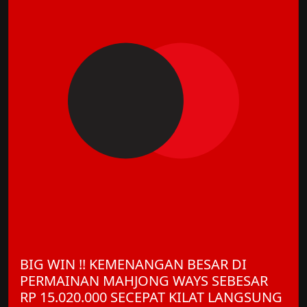
BIG WIN !! KEMENANGAN BESAR DI
PERMAINAN MAHJONG WAYS SEBESAR
RP 15.020.000 SECEPAT KILAT LANGSUNG