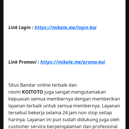
Link Login :
https://mikale.me/login-koi
Link Promosi :
https://mikale.me/promo-koi
Situs Bandar online terbaik dan
resmi
KOITOTO
juga sangat mengutamakan
kepuasan semua membernya dengan memberikan
layanan terbaik untuk semua membernya. Layanan
tersebut bekerja selama 24 jam non stop setiap
harinya. Layanan ini pun sudah didukung juga oleh
customer service berpengalaman dan profesional