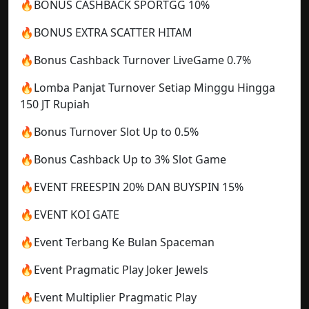
🔥BONUS CASHBACK SPORTGG 10%
🔥BONUS EXTRA SCATTER HITAM
🔥Bonus Cashback Turnover LiveGame 0.7%
🔥Lomba Panjat Turnover Setiap Minggu Hingga
150 JT Rupiah
🔥Bonus Turnover Slot Up to 0.5%
🔥Bonus Cashback Up to 3% Slot Game
🔥EVENT FREESPIN 20% DAN BUYSPIN 15%
🔥EVENT KOI GATE
🔥Event Terbang Ke Bulan Spaceman
🔥Event Pragmatic Play Joker Jewels
🔥Event Multiplier Pragmatic Play