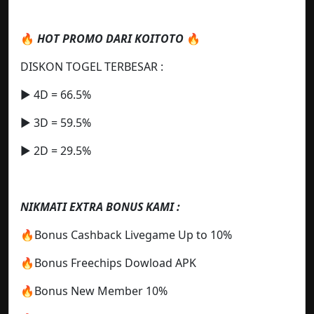
🔥
HOT PROMO DARI KOITOTO
🔥
DISKON TOGEL TERBESAR :
▶️ 4D = 66.5%
▶️ 3D = 59.5%
▶️ 2D = 29.5%
NIKMATI EXTRA BONUS KAMI :
🔥Bonus Cashback Livegame Up to 10%
🔥Bonus Freechips Dowload APK
🔥Bonus New Member 10%