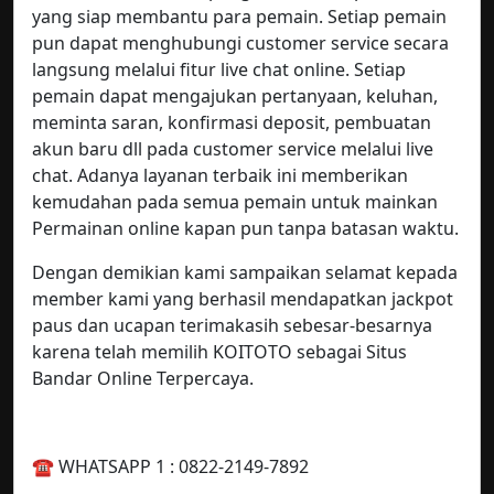
yang siap membantu para pemain. Setiap pemain
pun dapat menghubungi customer service secara
langsung melalui fitur live chat online. Setiap
pemain dapat mengajukan pertanyaan, keluhan,
meminta saran, konfirmasi deposit, pembuatan
akun baru dll pada customer service melalui live
chat. Adanya layanan terbaik ini memberikan
kemudahan pada semua pemain untuk mainkan
Permainan online kapan pun tanpa batasan waktu.
Dengan demikian kami sampaikan selamat kepada
member kami yang berhasil mendapatkan jackpot
paus dan ucapan terimakasih sebesar-besarnya
karena telah memilih KOITOTO sebagai Situs
Bandar Online Terpercaya.
☎️ WHATSAPP 1 : 0822-2149-7892