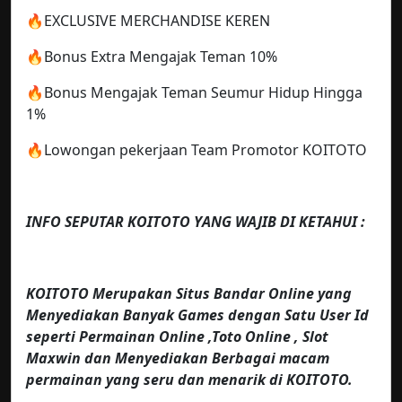
🔥EXCLUSIVE MERCHANDISE KEREN
🔥Bonus Extra Mengajak Teman 10%
🔥Bonus Mengajak Teman Seumur Hidup Hingga
1%
🔥Lowongan pekerjaan Team Promotor KOITOTO
INFO SEPUTAR KOITOTO YANG WAJIB DI KETAHUI :
KOITOTO Merupakan Situs Bandar Online yang
Menyediakan Banyak Games dengan Satu User Id
seperti Permainan Online ,Toto Online , Slot
Maxwin dan Menyediakan Berbagai macam
permainan yang seru dan menarik di KOITOTO.