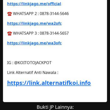
https://linkjago.me/official
☎️ WHATSAPP 2 : 0878-3144-5646
https://linkjago.me/wa2ofc
☎️ WHATSAPP 3 : 0878-3144-5657
https://linkjago.me/wa3ofc
IG : @KOITOTOJACKPOT
Link Alternatif Anti Nawala :
https://link.alternatifkoi.info
Bukti JP Lainnya: