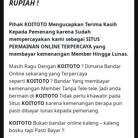
RUPIAH !
Pihak KOITOTO Mengucapkan Terima Kasih
Kepada Pemenang karena Sudah
mempercayakan kami sebagai SITUS
PERMAINAN ONLINE TERPERCAYA yang
membayar kemenangan Member Hingga Lunas.
Masih Ragu Dengan
KOITOTO
? Dimana Bandar
Online sekarang yang Terpercaya
seperti
KOITOTO
? Bandar Yang membayar
kemenangan Member Tanpa Tele-tele. Jadi anda
bermain di
KOITOTO
Tidak perlu khawatir pada
Situs
KOITOTO
karena kemenangan berapa pun
pasti dibayar lunas kepada pemenang.
KOITOTO
Bukan bandar online kaleng – kaleng
bosku tapi Pasti Bayar !!