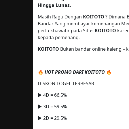
Hingga Lunas.
Masih Ragu Dengan
KOITOTO
? Dimana B
Bandar Yang membayar kemenangan Membe
perlu khawatir pada Situs
KOITOTO
karen
kepada pemenang.
KOITOTO
Bukan bandar online kaleng – ka
🔥
HOT PROMO DARI KOITOTO
🔥
DISKON TOGEL TERBESAR :
▶️ 4D = 66.5%
▶️ 3D = 59.5%
▶️ 2D = 29.5%