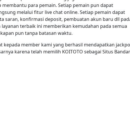
p membantu para pemain. Setiap pemain pun dapat
sung melalui fitur live chat online. Setiap pemain dapat
 saran, konfirmasi deposit, pembuatan akun baru dll pad
nya layanan terbaik ini memberikan kemudahan pada semua
kapan pun tanpa batasan waktu.
t kepada member kami yang berhasil mendapatkan jackpo
sarnya karena telah memilih KOITOTO sebagai Situs Banda