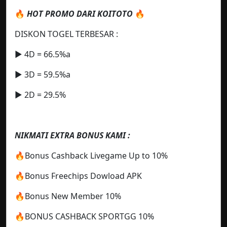
🔥
HOT PROMO DARI KOITOTO
🔥
DISKON TOGEL TERBESAR :
▶️ 4D = 66.5%a
▶️ 3D = 59.5%a
▶️ 2D = 29.5%
NIKMATI EXTRA BONUS KAMI :
🔥Bonus Cashback Livegame Up to 10%
🔥Bonus Freechips Dowload APK
🔥Bonus New Member 10%
🔥BONUS CASHBACK SPORTGG 10%