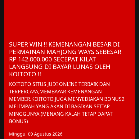
SUPER WIN !! KEMENANGAN BESAR DI
PERMAINAN MAHJONG WAYS SEBESAR
RP 142.000.000 SECEPAT KILAT
LANGSUNG DI BAYAR LUNAS OLEH
KOITOTO !!
KOITOTO SITUS JUDI ONLINE TERBAIK DAN
TERPERCAYA,MEMBAYAR KEMENANGAN
MEMBER.KOITOTO JUGA MENYEDIAKAN BONUS2
MELIMPAH YANG AKAN DI BAGIKAN SETIAP
MINGGUNYA.(MENANG KALAH TETAP DAPAT
BONUS)
Minggu, 09 Agustus 2026