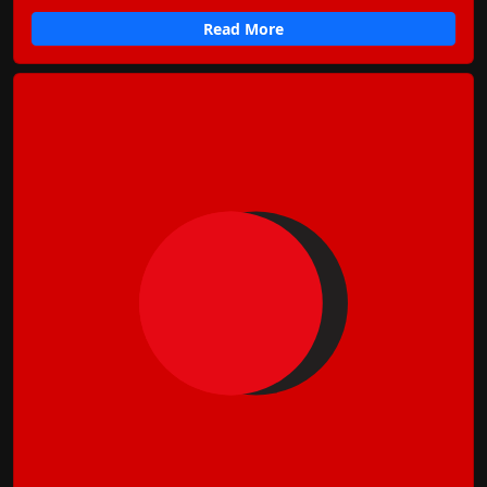
Read More