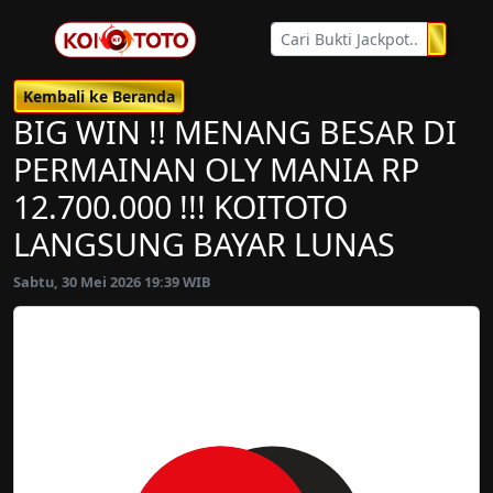
Kembali ke Beranda
BIG WIN !! MENANG BESAR DI
PERMAINAN OLY MANIA RP
12.700.000 !!! KOITOTO
LANGSUNG BAYAR LUNAS
Sabtu, 30 Mei 2026 19:39 WIB