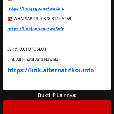
https://linkjago.me/wa2ofc
☎️ WHATSAPP 3 : 0878-3144-5659
https://linkjago.me/wa3ofc
IG : @KOITOTOSLOT
Link Alternatif Anti Nawala :
https://link.alternatifkoi.info
Bukti JP Lainnya: