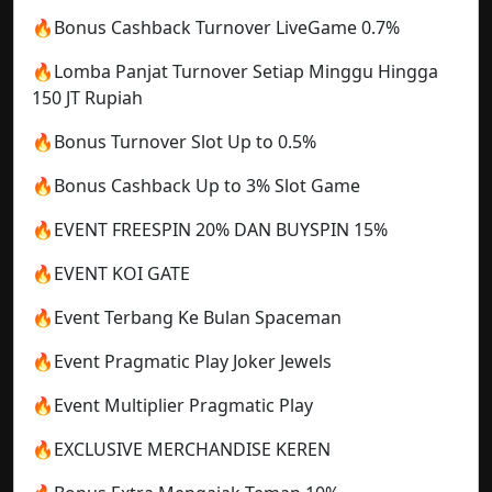
🔥Bonus Cashback Turnover LiveGame 0.7%
🔥Lomba Panjat Turnover Setiap Minggu Hingga
150 JT Rupiah
🔥Bonus Turnover Slot Up to 0.5%
🔥Bonus Cashback Up to 3% Slot Game
🔥EVENT FREESPIN 20% DAN BUYSPIN 15%
🔥EVENT KOI GATE
🔥Event Terbang Ke Bulan Spaceman
🔥Event Pragmatic Play Joker Jewels
🔥Event Multiplier Pragmatic Play
🔥EXCLUSIVE MERCHANDISE KEREN