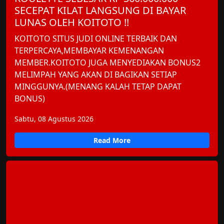
SECEPAT KILAT LANGSUNG DI BAYAR
LUNAS OLEH KOITOTO !!
KOITOTO SITUS JUDI ONLINE TERBAIK DAN
TERPERCAYA,MEMBAYAR KEMENANGAN
MEMBER.KOITOTO JUGA MENYEDIAKAN BONUS2
MELIMPAH YANG AKAN DI BAGIKAN SETIAP
MINGGUNYA.(MENANG KALAH TETAP DAPAT
BONUS)
Sabtu, 08 Agustus 2026
Read More