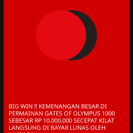
BIG WIN !! KEMENANGAN BESAR DI
PERMAINAN GATES OF OLYMPUS 1000
SEBESAR RP 10.000.000 SECEPAT KILAT
LANGSUNG DI BAYAR LUNAS OLEH