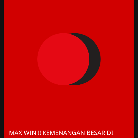
MAX WIN !! KEMENANGAN BESAR DI