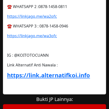
☎️ WHATSAPP 2 :0878-1458-0811
https://linkjago.me/wa2ofc
☎️ WHATSAPP 3 : 0878-1458-0946
https://linkjago.me/wa3ofc
IG : @KOITOTOCUANN
Link Alternatif Anti Nawala :
https://link.alternatifkoi.info
Bukti JP Lainnya: