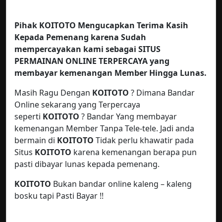
Pihak KOITOTO Mengucapkan Terima Kasih
Kepada Pemenang karena Sudah
mempercayakan kami sebagai SITUS
PERMAINAN ONLINE TERPERCAYA yang
membayar kemenangan Member Hingga Lunas.
Masih Ragu Dengan
KOITOTO
? Dimana Bandar
Online sekarang yang Terpercaya
seperti
KOITOTO
? Bandar Yang membayar
kemenangan Member Tanpa Tele-tele. Jadi anda
bermain di
KOITOTO
Tidak perlu khawatir pada
Situs
KOITOTO
karena kemenangan berapa pun
pasti dibayar lunas kepada pemenang.
KOITOTO
Bukan bandar online kaleng – kaleng
bosku tapi Pasti Bayar !!