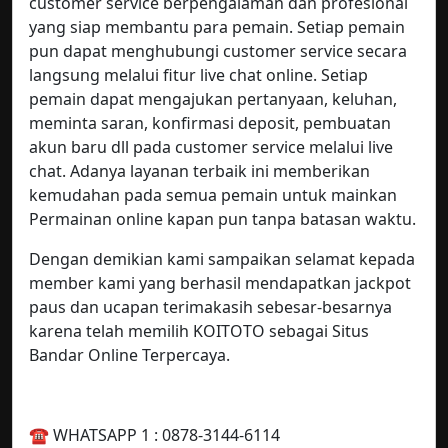
customer service berpengalaman dan profesional
yang siap membantu para pemain. Setiap pemain
pun dapat menghubungi customer service secara
langsung melalui fitur live chat online. Setiap
pemain dapat mengajukan pertanyaan, keluhan,
meminta saran, konfirmasi deposit, pembuatan
akun baru dll pada customer service melalui live
chat. Adanya layanan terbaik ini memberikan
kemudahan pada semua pemain untuk mainkan
Permainan online kapan pun tanpa batasan waktu.
Dengan demikian kami sampaikan selamat kepada
member kami yang berhasil mendapatkan jackpot
paus dan ucapan terimakasih sebesar-besarnya
karena telah memilih KOITOTO sebagai Situs
Bandar Online Terpercaya.
☎️ WHATSAPP 1 : 0878-3144-6114