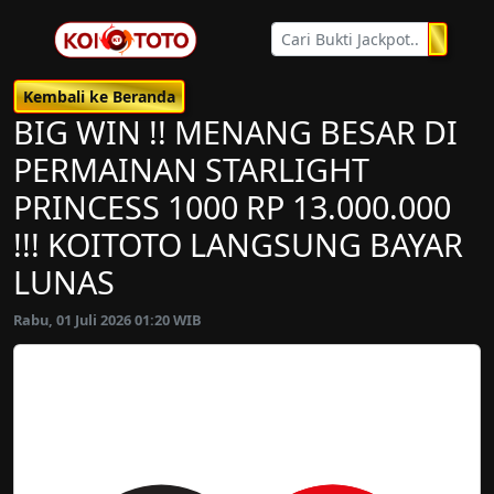
Kembali ke Beranda
BIG WIN !! MENANG BESAR DI
PERMAINAN STARLIGHT
PRINCESS 1000 RP 13.000.000
!!! KOITOTO LANGSUNG BAYAR
LUNAS
Rabu, 01 Juli 2026 01:20 WIB