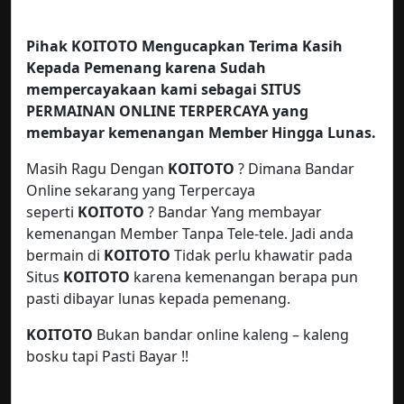
Pihak KOITOTO Mengucapkan Terima Kasih
Kepada Pemenang karena Sudah
mempercayakaan kami sebagai SITUS
PERMAINAN ONLINE TERPERCAYA yang
membayar kemenangan Member Hingga Lunas.
Masih Ragu Dengan
KOITOTO
? Dimana Bandar
Online sekarang yang Terpercaya
seperti
KOITOTO
? Bandar Yang membayar
kemenangan Member Tanpa Tele-tele. Jadi anda
bermain di
KOITOTO
Tidak perlu khawatir pada
Situs
KOITOTO
karena kemenangan berapa pun
pasti dibayar lunas kepada pemenang.
KOITOTO
Bukan bandar online kaleng – kaleng
bosku tapi Pasti Bayar !!