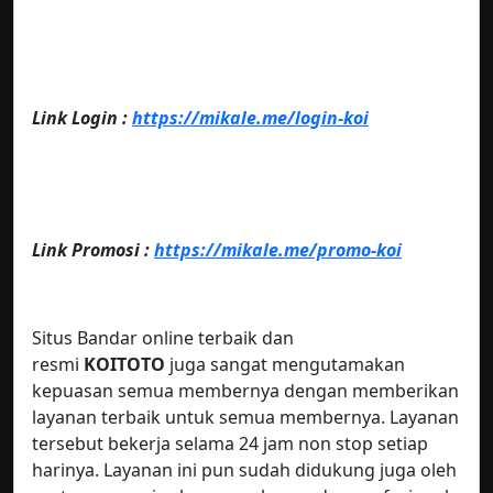
Link Login :
https://mikale.me/login-koi
Link Promosi :
https://mikale.me/promo-koi
Situs Bandar online terbaik dan
resmi
KOITOTO
juga sangat mengutamakan
kepuasan semua membernya dengan memberikan
layanan terbaik untuk semua membernya. Layanan
tersebut bekerja selama 24 jam non stop setiap
harinya. Layanan ini pun sudah didukung juga oleh