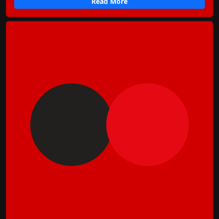
Read More