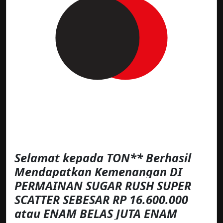
Selamat kepada TON** Berhasil
Mendapatkan Kemenangan DI
PERMAINAN SUGAR RUSH SUPER
SCATTER SEBESAR RP 16.600.000
atau ENAM BELAS JUTA ENAM