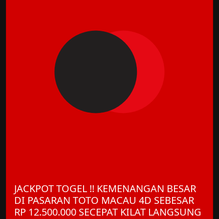
JACKPOT TOGEL !! KEMENANGAN BESAR
DI PASARAN TOTO MACAU 4D SEBESAR
RP 12.500.000 SECEPAT KILAT LANGSUNG