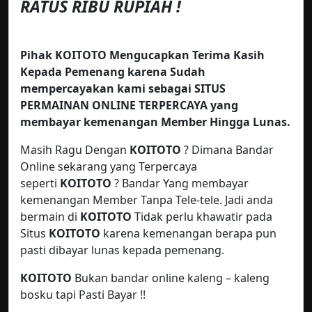
RATUS RIBU RUPIAH !
Pihak KOITOTO Mengucapkan Terima Kasih
Kepada Pemenang karena Sudah
mempercayakan kami sebagai SITUS
PERMAINAN ONLINE TERPERCAYA yang
membayar kemenangan Member Hingga Lunas.
Masih Ragu Dengan
KOITOTO
? Dimana Bandar
Online sekarang yang Terpercaya
seperti
KOITOTO
? Bandar Yang membayar
kemenangan Member Tanpa Tele-tele. Jadi anda
bermain di
KOITOTO
Tidak perlu khawatir pada
Situs
KOITOTO
karena kemenangan berapa pun
pasti dibayar lunas kepada pemenang.
KOITOTO
Bukan bandar online kaleng – kaleng
bosku tapi Pasti Bayar !!