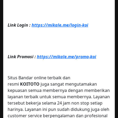
Link Login :
https://mikale.me/login-koi
Link Promosi :
https://mikale.me/promo-koi
Situs Bandar online terbaik dan
resmi
KOITOTO
juga sangat mengutamakan
kepuasan semua membernya dengan memberikan
layanan terbaik untuk semua membernya. Layanan
tersebut bekerja selama 24 jam non stop setiap
harinya. Layanan ini pun sudah didukung juga oleh
customer service berpengalaman dan profesional