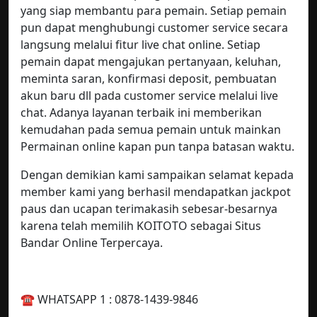
yang siap membantu para pemain. Setiap pemain
pun dapat menghubungi customer service secara
langsung melalui fitur live chat online. Setiap
pemain dapat mengajukan pertanyaan, keluhan,
meminta saran, konfirmasi deposit, pembuatan
akun baru dll pada customer service melalui live
chat. Adanya layanan terbaik ini memberikan
kemudahan pada semua pemain untuk mainkan
Permainan online kapan pun tanpa batasan waktu.
Dengan demikian kami sampaikan selamat kepada
member kami yang berhasil mendapatkan jackpot
paus dan ucapan terimakasih sebesar-besarnya
karena telah memilih KOITOTO sebagai Situs
Bandar Online Terpercaya.
☎️ WHATSAPP 1 : 0878-1439-9846