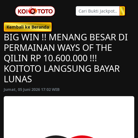
Kembali ke Beranda
BIG WIN !! MENANG BESAR DI
PERMAINAN WAYS OF THE
QILIN RP 10.600.000 !!!
KOITOTO LANGSUNG BAYAR
LUNAS
Jumat, 05 Juni 2026 17:02 WIB