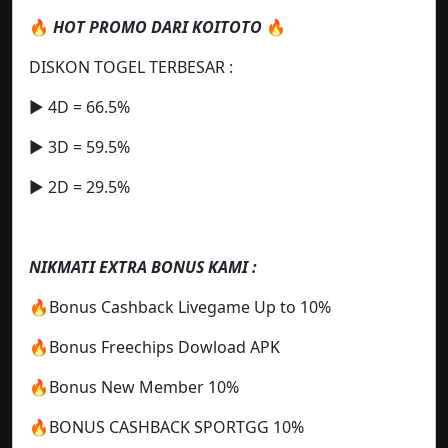
🔥
HOT PROMO DARI KOITOTO
🔥
DISKON TOGEL TERBESAR :
▶️ 4D = 66.5%
▶️ 3D = 59.5%
▶️ 2D = 29.5%
NIKMATI EXTRA BONUS KAMI :
🔥Bonus Cashback Livegame Up to 10%
🔥Bonus Freechips Dowload APK
🔥Bonus New Member 10%
🔥BONUS CASHBACK SPORTGG 10%