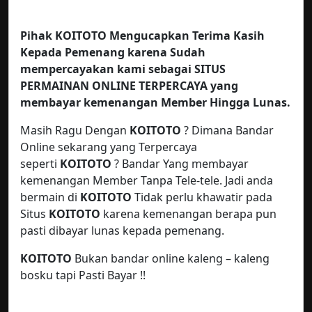
Pihak KOITOTO Mengucapkan Terima Kasih
Kepada Pemenang karena Sudah
mempercayakan kami sebagai SITUS
PERMAINAN ONLINE TERPERCAYA yang
membayar kemenangan Member Hingga Lunas.
Masih Ragu Dengan
KOITOTO
? Dimana Bandar
Online sekarang yang Terpercaya
seperti
KOITOTO
? Bandar Yang membayar
kemenangan Member Tanpa Tele-tele. Jadi anda
bermain di
KOITOTO
Tidak perlu khawatir pada
Situs
KOITOTO
karena kemenangan berapa pun
pasti dibayar lunas kepada pemenang.
KOITOTO
Bukan bandar online kaleng – kaleng
bosku tapi Pasti Bayar !!