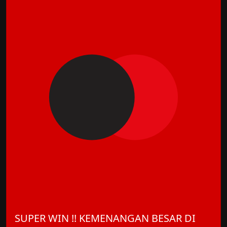
SUPER WIN !! KEMENANGAN BESAR DI