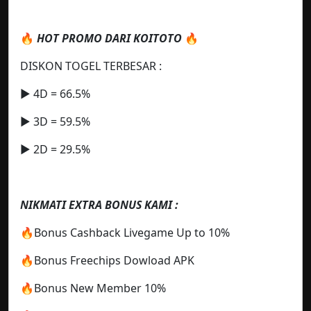
🔥
HOT PROMO DARI KOITOTO
🔥
DISKON TOGEL TERBESAR :
▶️ 4D = 66.5%
▶️ 3D = 59.5%
▶️ 2D = 29.5%
NIKMATI EXTRA BONUS KAMI :
🔥Bonus Cashback Livegame Up to 10%
🔥Bonus Freechips Dowload APK
🔥Bonus New Member 10%