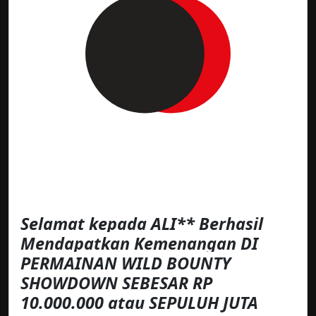
Selamat kepada ALI** Berhasil
Mendapatkan Kemenangan DI
PERMAINAN WILD BOUNTY
SHOWDOWN SEBESAR RP
10.000.000 atau SEPULUH JUTA