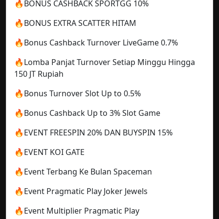
🔥BONUS CASHBACK SPORTGG 10%
🔥BONUS EXTRA SCATTER HITAM
🔥Bonus Cashback Turnover LiveGame 0.7%
🔥Lomba Panjat Turnover Setiap Minggu Hingga
150 JT Rupiah
🔥Bonus Turnover Slot Up to 0.5%
🔥Bonus Cashback Up to 3% Slot Game
🔥EVENT FREESPIN 20% DAN BUYSPIN 15%
🔥EVENT KOI GATE
🔥Event Terbang Ke Bulan Spaceman
🔥Event Pragmatic Play Joker Jewels
🔥Event Multiplier Pragmatic Play