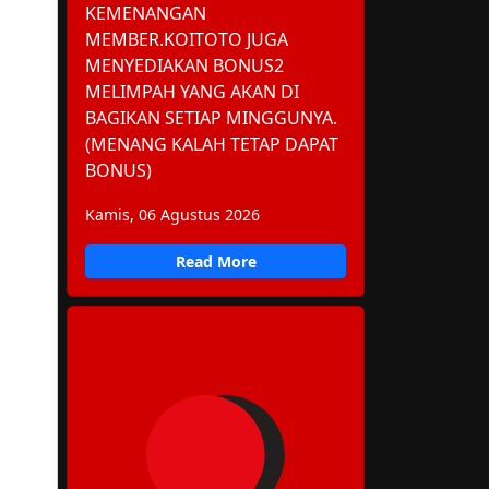
KEMENANGAN
MEMBER.KOITOTO JUGA
MENYEDIAKAN BONUS2
MELIMPAH YANG AKAN DI
BAGIKAN SETIAP MINGGUNYA.
(MENANG KALAH TETAP DAPAT
BONUS)
Kamis, 06 Agustus 2026
Read More