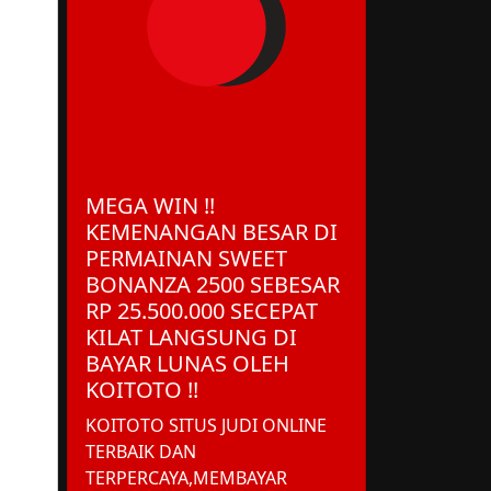
MEGA WIN !!
KEMENANGAN BESAR DI
PERMAINAN SWEET
BONANZA 2500 SEBESAR
RP 25.500.000 SECEPAT
KILAT LANGSUNG DI
BAYAR LUNAS OLEH
KOITOTO !!
KOITOTO SITUS JUDI ONLINE
TERBAIK DAN
TERPERCAYA,MEMBAYAR