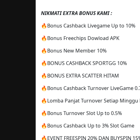
NIKMATI EXTRA BONUS KAMI :
🔥Bonus Cashback Livegame Up to 10%
🔥Bonus Freechips Dowload APK
🔥Bonus New Member 10%
🔥BONUS CASHBACK SPORTGG 10%
🔥BONUS EXTRA SCATTER HITAM
🔥Bonus Cashback Turnover LiveGame 0
🔥Lomba Panjat Turnover Setiap Minggu 
🔥Bonus Turnover Slot Up to 0.5%
🔥Bonus Cashback Up to 3% Slot Game
🔥EVENT FREESPIN 20% DAN BUYSPIN 15