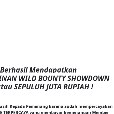
 Berhasil Mendapatkan
AINAN WILD BOUNTY SHOWDOWN
atau SEPULUH JUTA RUPIAH !
Kasih Kepada Pemenang karena Sudah mempercayakan
NE TERPERCAYA yang membayar kemenangan Member