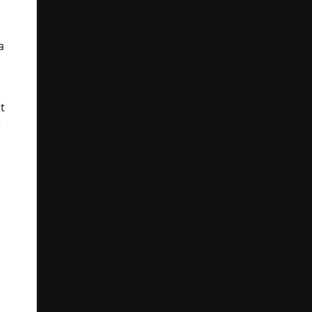
a
t
r