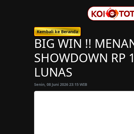
Kembali ke Beranda
BIG WIN !! MEN
SHOWDOWN RP 10
LUNAS
Senin, 08 Juni 2026 23:15 WIB