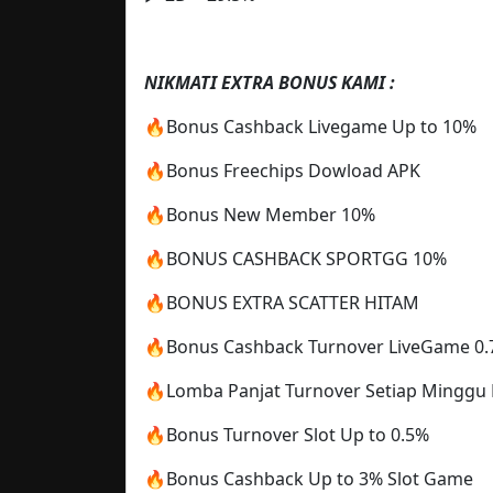
NIKMATI EXTRA BONUS KAMI :
🔥Bonus Cashback Livegame Up to 10%
🔥Bonus Freechips Dowload APK
🔥Bonus New Member 10%
🔥BONUS CASHBACK SPORTGG 10%
🔥BONUS EXTRA SCATTER HITAM
🔥Bonus Cashback Turnover LiveGame 0
🔥Lomba Panjat Turnover Setiap Minggu 
🔥Bonus Turnover Slot Up to 0.5%
🔥Bonus Cashback Up to 3% Slot Game