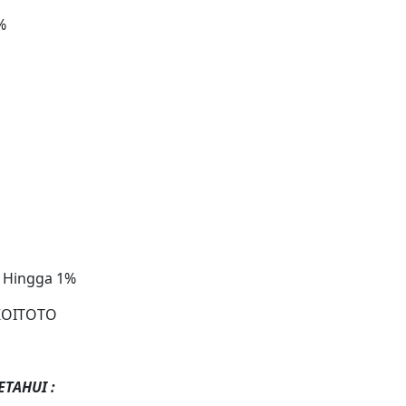
%
 Hingga 1%
KOITOTO
ETAHUI :