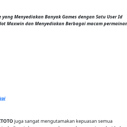
e yang Menyediakan Banyak Games dengan Satu User Id
 , Slot Maxwin dan Menyediakan Berbagai macam permaina
koi
ITOTO
juga sangat mengutamakan kepuasan semua