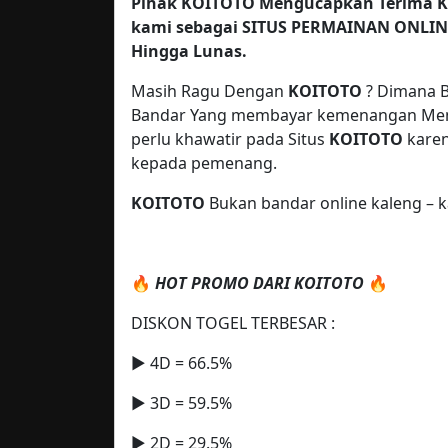
Pihak KOITOTO Mengucapkan Terima 
kami sebagai SITUS PERMAINAN ONLI
Hingga Lunas.
Masih Ragu Dengan
KOITOTO
? Dimana B
Bandar Yang membayar kemenangan Membe
perlu khawatir pada Situs
KOITOTO
karen
kepada pemenang.
KOITOTO
Bukan bandar online kaleng – ka
🔥
HOT PROMO DARI KOITOTO
🔥
DISKON TOGEL TERBESAR :
▶️ 4D = 66.5%
▶️ 3D = 59.5%
▶️ 2D = 29.5%