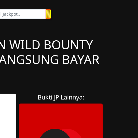
AN WILD BOUNTY
 LANGSUNG BAYAR
Bukti JP Lainnya: