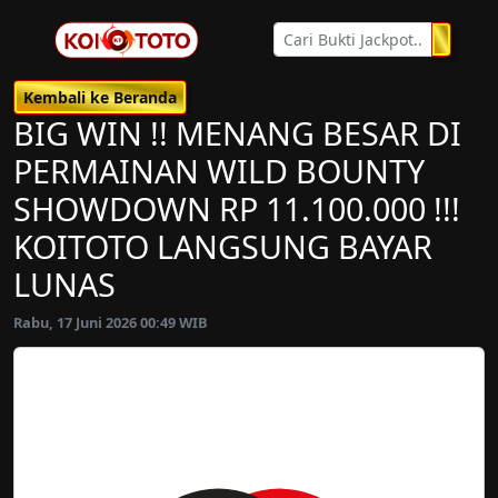
Kembali ke Beranda
BIG WIN !! MENANG BESAR DI
PERMAINAN WILD BOUNTY
SHOWDOWN RP 11.100.000 !!!
KOITOTO LANGSUNG BAYAR
LUNAS
Rabu, 17 Juni 2026 00:49 WIB