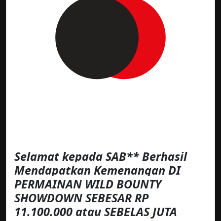
Selamat kepada SAB** Berhasil
Mendapatkan Kemenangan DI
PERMAINAN WILD BOUNTY
SHOWDOWN SEBESAR RP
11.100.000 atau SEBELAS JUTA