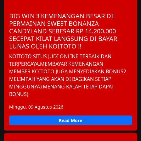
BIG WIN !! KEMENANGAN BESAR DI
PERMAINAN SWEET BONANZA
CANDYLAND SEBESAR RP 14.200.000
SECEPAT KILAT LANGSUNG DI BAYAR
LUNAS OLEH KOITOTO !!
KOITOTO SITUS JUDI ONLINE TERBAIK DAN
TERPERCAYA,MEMBAYAR KEMENANGAN
MEMBER.KOITOTO JUGA MENYEDIAKAN BONUS2
MELIMPAH YANG AKAN DI BAGIKAN SETIAP
MINGGUNYA.(MENANG KALAH TETAP DAPAT
BONUS)
Minggu, 09 Agustus 2026
Read More