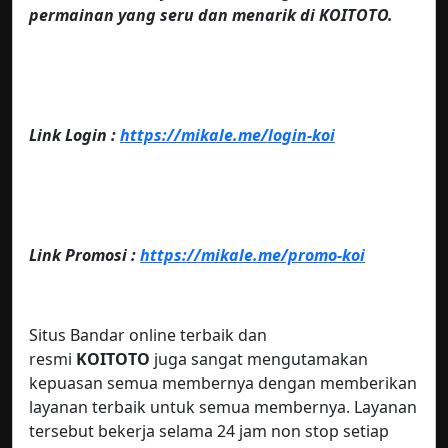
permainan yang seru dan menarik di KOITOTO.
Link Login :
https://mikale.me/login-koi
Link Promosi :
https://mikale.me/promo-koi
Situs Bandar online terbaik dan
resmi
KOITOTO
juga sangat mengutamakan
kepuasan semua membernya dengan memberikan
layanan terbaik untuk semua membernya. Layanan
tersebut bekerja selama 24 jam non stop setiap