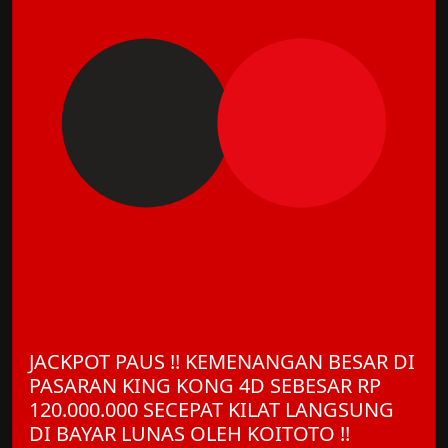
JACKPOT PAUS !! KEMENANGAN BESAR DI
PASARAN KING KONG 4D SEBESAR RP
120.000.000 SECEPAT KILAT LANGSUNG
DI BAYAR LUNAS OLEH KOITOTO !!