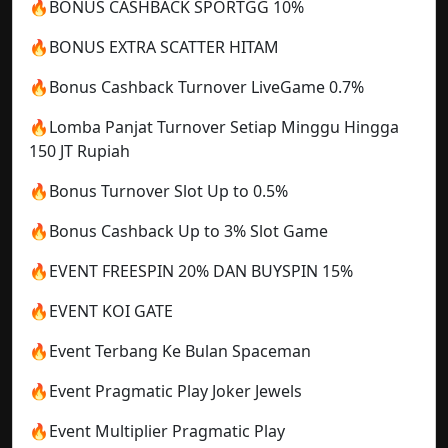
🔥BONUS CASHBACK SPORTGG 10%
🔥BONUS EXTRA SCATTER HITAM
🔥Bonus Cashback Turnover LiveGame 0.7%
🔥Lomba Panjat Turnover Setiap Minggu Hingga
150 JT Rupiah
🔥Bonus Turnover Slot Up to 0.5%
🔥Bonus Cashback Up to 3% Slot Game
🔥EVENT FREESPIN 20% DAN BUYSPIN 15%
🔥EVENT KOI GATE
🔥Event Terbang Ke Bulan Spaceman
🔥Event Pragmatic Play Joker Jewels
🔥Event Multiplier Pragmatic Play