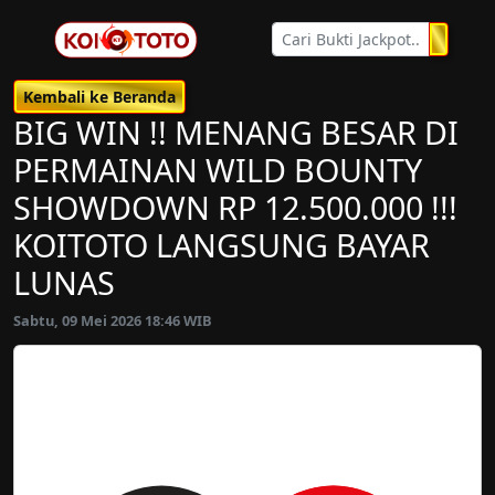
Kembali ke Beranda
BIG WIN !! MENANG BESAR DI
PERMAINAN WILD BOUNTY
SHOWDOWN RP 12.500.000 !!!
KOITOTO LANGSUNG BAYAR
LUNAS
Sabtu, 09 Mei 2026 18:46 WIB