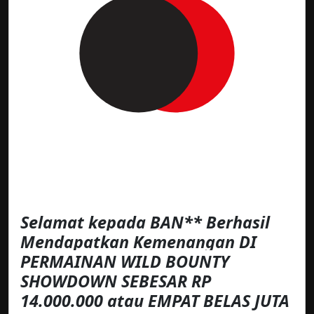
Selamat kepada BAN** Berhasil
Mendapatkan Kemenangan DI
PERMAINAN WILD BOUNTY
SHOWDOWN SEBESAR RP
14.000.000 atau EMPAT BELAS JUTA