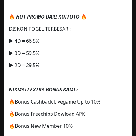
🔥
HOT PROMO DARI KOITOTO
🔥
DISKON TOGEL TERBESAR :
▶️ 4D = 66.5%
▶️ 3D = 59.5%
▶️ 2D = 29.5%
NIKMATI EXTRA BONUS KAMI :
🔥Bonus Cashback Livegame Up to 10%
🔥Bonus Freechips Dowload APK
🔥Bonus New Member 10%