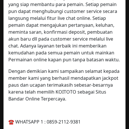
yang siap membantu para pemain. Setiap pemain
pun dapat menghubungi customer service secara
langsung melalui fitur live chat online. Setiap
pemain dapat mengajukan pertanyaan, keluhan,
meminta saran, konfirmasi deposit, pembuatan
akun baru dll pada customer service melalui live
chat. Adanya layanan terbaik ini memberikan
kemudahan pada semua pemain untuk mainkan
Permainan online kapan pun tanpa batasan waktu.
Dengan demikian kami sampaikan selamat kepada
member kami yang berhasil mendapatkan jackpot
paus dan ucapan terimakasih sebesar-besarnya
karena telah memilih KOITOTO sebagai Situs
Bandar Online Terpercaya.
☎️ WHATSAPP 1 : 0859-2112-9381