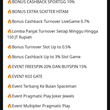
🔥BONUS CASHBACK SPORTGG 10%
🔥BONUS EXTRA SCATTER HITAM
🔥Bonus Cashback Turnover LiveGame 0.7%
🔥Lomba Panjat Turnover Setiap Minggu Hingga
150 JT Rupiah
🔥Bonus Turnover Slot Up to 0.5%
🔥Bonus Cashback Up to 3% Slot Game
🔥EVENT FREESPIN 20% DAN BUYSPIN 15%
🔥EVENT KOI GATE
🔥Event Terbang Ke Bulan Spaceman
🔥Event Pragmatic Play Joker Jewels
🔥Event Multiplier Pragmatic Play