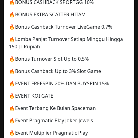
🔥BONUS CASHBACK SPORTGG 10%
🔥BONUS EXTRA SCATTER HITAM
🔥Bonus Cashback Turnover LiveGame 0.7%
🔥Lomba Panjat Turnover Setiap Minggu Hingga
150 JT Rupiah
🔥Bonus Turnover Slot Up to 0.5%
🔥Bonus Cashback Up to 3% Slot Game
🔥EVENT FREESPIN 20% DAN BUYSPIN 15%
🔥EVENT KOI GATE
🔥Event Terbang Ke Bulan Spaceman
🔥Event Pragmatic Play Joker Jewels
🔥Event Multiplier Pragmatic Play