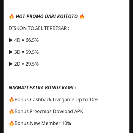
🔥
HOT PROMO DARI KOITOTO
🔥
DISKON TOGEL TERBESAR :
▶️ 4D = 66.5%
▶️ 3D = 59.5%
▶️ 2D = 29.5%
NIKMATI EXTRA BONUS KAMI :
🔥Bonus Cashback Livegame Up to 10%
🔥Bonus Freechips Dowload APK
🔥Bonus New Member 10%