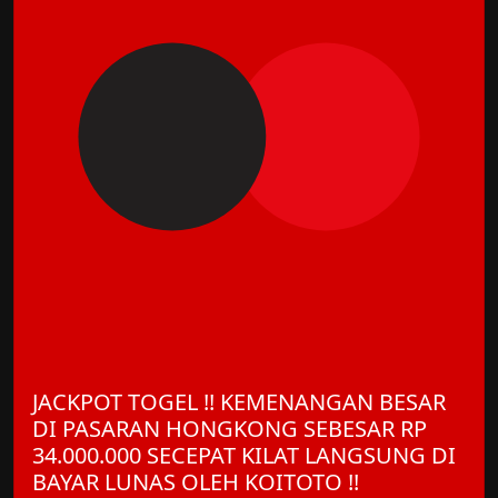
JACKPOT TOGEL !! KEMENANGAN BESAR
DI PASARAN HONGKONG SEBESAR RP
34.000.000 SECEPAT KILAT LANGSUNG DI
BAYAR LUNAS OLEH KOITOTO !!