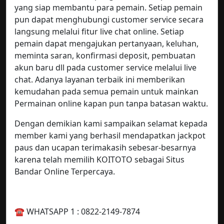
yang siap membantu para pemain. Setiap pemain
pun dapat menghubungi customer service secara
langsung melalui fitur live chat online. Setiap
pemain dapat mengajukan pertanyaan, keluhan,
meminta saran, konfirmasi deposit, pembuatan
akun baru dll pada customer service melalui live
chat. Adanya layanan terbaik ini memberikan
kemudahan pada semua pemain untuk mainkan
Permainan online kapan pun tanpa batasan waktu.
Dengan demikian kami sampaikan selamat kepada
member kami yang berhasil mendapatkan jackpot
paus dan ucapan terimakasih sebesar-besarnya
karena telah memilih KOITOTO sebagai Situs
Bandar Online Terpercaya.
☎️ WHATSAPP 1 : 0822-2149-7874