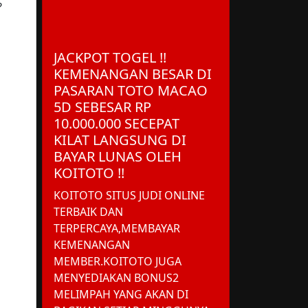
?
JACKPOT TOGEL !!
KEMENANGAN BESAR DI
PASARAN TOTO MACAO
5D SEBESAR RP
10.000.000 SECEPAT
KILAT LANGSUNG DI
BAYAR LUNAS OLEH
KOITOTO !!
KOITOTO SITUS JUDI ONLINE
TERBAIK DAN
TERPERCAYA,MEMBAYAR
KEMENANGAN
MEMBER.KOITOTO JUGA
MENYEDIAKAN BONUS2
MELIMPAH YANG AKAN DI