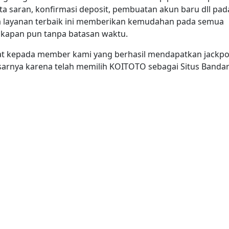
 saran, konfirmasi deposit, pembuatan akun baru dll pad
nya layanan terbaik ini memberikan kemudahan pada semua
kapan pun tanpa batasan waktu.
t kepada member kami yang berhasil mendapatkan jackpo
sarnya karena telah memilih KOITOTO sebagai Situs Banda