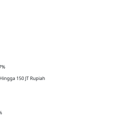
.7%
Hingga 150 JT Rupiah
%