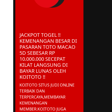
JACKPOT TOGEL !!
KEMENANGAN BESAR DI
PASARAN TOTO MACAO
5D SEBESAR RP
10.000.000 SECEPAT
KILAT LANGSUNG DI
BAYAR LUNAS OLEH
KOITOTO !!
KOITOTO SITUS JUDI ONLINE
TERBAIK DAN
TERPERCAYA,MEMBAYAR
KEMENANGAN
MEMBER.KOITOTO JUGA