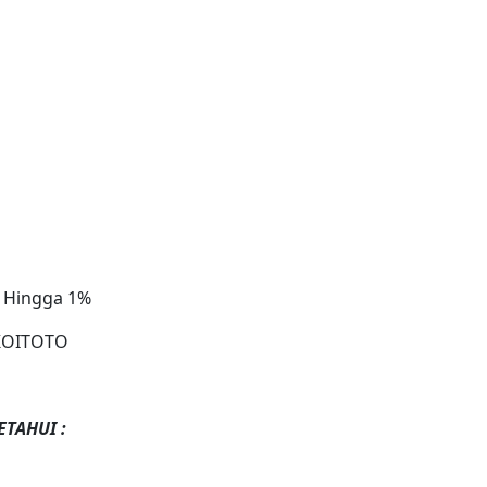
 Hingga 1%
KOITOTO
ETAHUI :