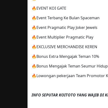
🔥EVENT KOI GATE
🔥Event Terbang Ke Bulan Spaceman
🔥Event Pragmatic Play Joker Jewels
🔥Event Multiplier Pragmatic Play
🔥EXCLUSIVE MERCHANDISE KEREN
🔥Bonus Extra Mengajak Teman 10%
🔥Bonus Mengajak Teman Seumur Hidup
🔥Lowongan pekerjaan Team Promotor 
INFO SEPUTAR KOITOTO YANG WAJIB DI K