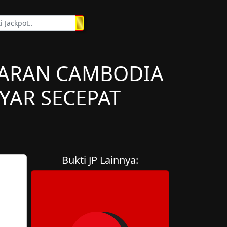
ASARAN CAMBODIA
AYAR SECEPAT
Bukti JP Lainnya: