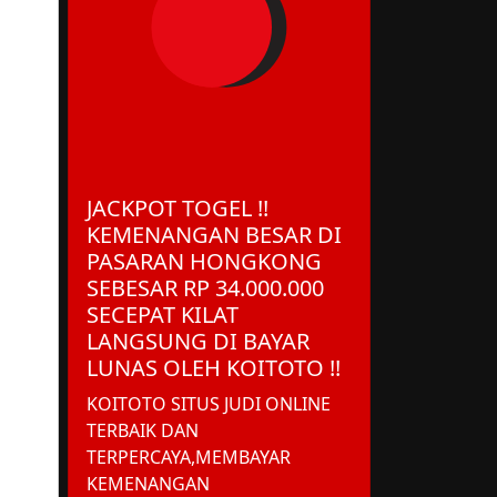
JACKPOT TOGEL !!
KEMENANGAN BESAR DI
PASARAN HONGKONG
SEBESAR RP 34.000.000
SECEPAT KILAT
LANGSUNG DI BAYAR
LUNAS OLEH KOITOTO !!
KOITOTO SITUS JUDI ONLINE
TERBAIK DAN
TERPERCAYA,MEMBAYAR
KEMENANGAN