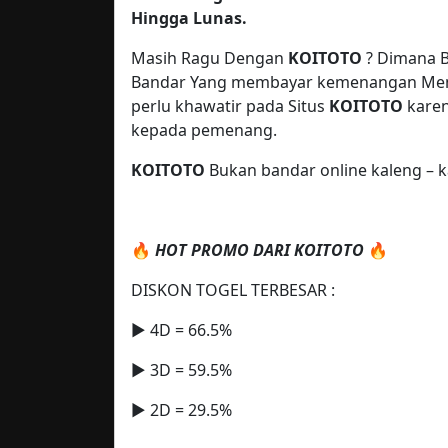
Hingga Lunas.
Masih Ragu Dengan
KOITOTO
? Dimana B
Bandar Yang membayar kemenangan Membe
perlu khawatir pada Situs
KOITOTO
karen
kepada pemenang.
KOITOTO
Bukan bandar online kaleng – ka
🔥
HOT PROMO DARI KOITOTO
🔥
DISKON TOGEL TERBESAR :
▶️ 4D = 66.5%
▶️ 3D = 59.5%
▶️ 2D = 29.5%