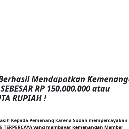
 Berhasil Mendapatkan Kemenan
EBESAR RP 150.000.000 atau
TA RUPIAH !
Kasih Kepada Pemenang karena Sudah mempercayakan
NE TERPERCAYA yang membayar kemenangan Member