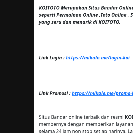
KOITOTO Merupakan Situs Bandar Onlin
seperti Permainan Online ,Toto Online
yang seru dan menarik di KOITOTO.
Link Login :
https://mikale.me/login-koi
Link Promosi :
https://mikale.me/promo-
Situs Bandar online terbaik dan resmi
KO
membernya dengan memberikan layanan t
selama 24 jam non stop setiap harinya. L