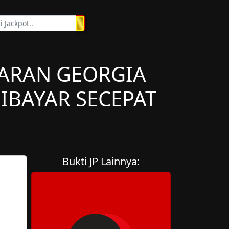
SARAN GEORGIA
DIBAYAR SECEPAT
Bukti JP Lainnya: