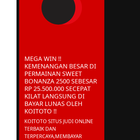
MEGA WIN !!
KEMENANGAN BESAR DI
PERMAINAN SWEET
BONANZA 2500 SEBESAR
RP 25.500.000 SECEPAT
KILAT LANGSUNG DI
BAYAR LUNAS OLEH
KOITOTO !!
KOITOTO SITUS JUDI ONLINE
TERBAIK DAN
TERPERCAYA,MEMBAYAR