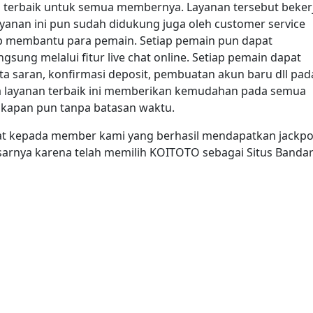
erbaik untuk semua membernya. Layanan tersebut beker
ayanan ini pun sudah didukung juga oleh customer service
p membantu para pemain. Setiap pemain pun dapat
sung melalui fitur live chat online. Setiap pemain dapat
 saran, konfirmasi deposit, pembuatan akun baru dll pad
nya layanan terbaik ini memberikan kemudahan pada semua
kapan pun tanpa batasan waktu.
t kepada member kami yang berhasil mendapatkan jackpo
sarnya karena telah memilih KOITOTO sebagai Situs Banda