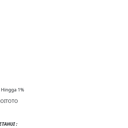
 Hingga 1%
KOITOTO
ETAHUI :