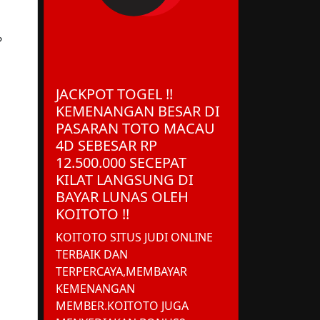
?
JACKPOT TOGEL !!
KEMENANGAN BESAR DI
PASARAN TOTO MACAU
4D SEBESAR RP
12.500.000 SECEPAT
KILAT LANGSUNG DI
BAYAR LUNAS OLEH
KOITOTO !!
KOITOTO SITUS JUDI ONLINE
TERBAIK DAN
TERPERCAYA,MEMBAYAR
KEMENANGAN
MEMBER.KOITOTO JUGA