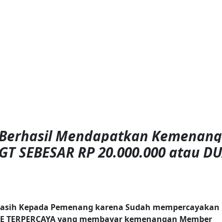
 Berhasil Mendapatkan Kemenan
T SEBESAR RP 20.000.000 atau D
Kasih Kepada Pemenang karena Sudah mempercayakan
NE TERPERCAYA yang membayar kemenangan Member