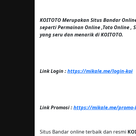
KOITOTO Merupakan Situs Bandar Onlin
seperti Permainan Online ,Toto Online
yang seru dan menarik di KOITOTO.
Link Login :
https://mikale.me/login-koi
Link Promosi :
https://mikale.me/promo-
Situs Bandar online terbaik dan resmi
KO