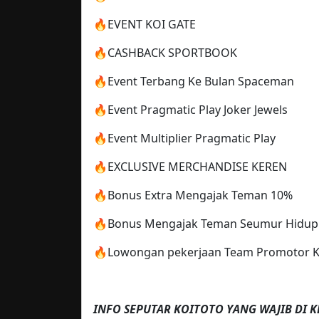
🔥EVENT KOI GATE
🔥
CASHBACK SPORTBOOK
🔥Event Terbang Ke Bulan Spaceman
🔥Event Pragmatic Play Joker Jewels
🔥Event Multiplier Pragmatic Play
🔥EXCLUSIVE MERCHANDISE KEREN
🔥Bonus Extra Mengajak Teman 10%
🔥Bonus Mengajak Teman Seumur Hidup
🔥Lowongan pekerjaan Team Promotor 
INFO SEPUTAR KOITOTO YANG WAJIB DI K