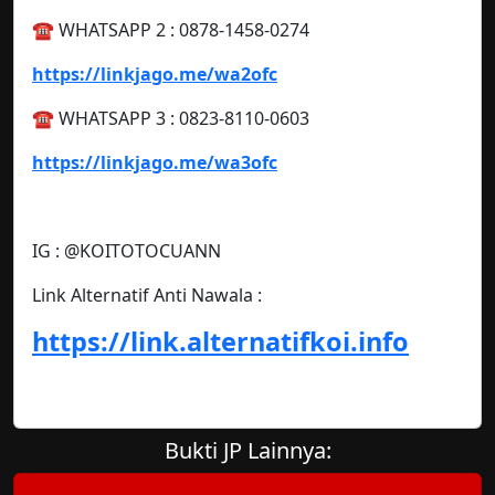
☎️ WHATSAPP 2 : 0878-1458-0274
https://linkjago.me/wa2ofc
☎️ WHATSAPP 3 : 0823-8110-0603
https://linkjago.me/wa3ofc
IG : @KOITOTOCUANN
Link Alternatif Anti Nawala :
https://link.alternatifkoi.info
Bukti JP Lainnya: