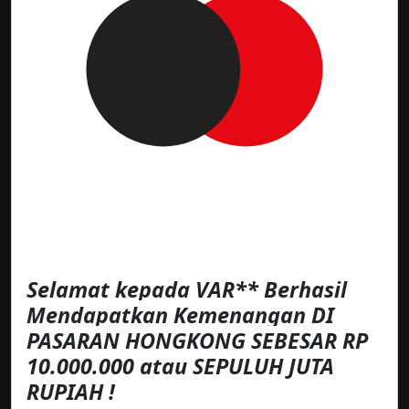
Selamat kepada VAR** Berhasil
Mendapatkan Kemenangan DI
PASARAN HONGKONG SEBESAR RP
10.000.000 atau SEPULUH JUTA
RUPIAH !