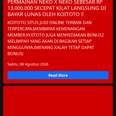
PERMAINAN NEKO X NEKO SEBESAR RP
13.000.000 SECEPAT KILAT LANGSUNG DI
BAYAR LUNAS OLEH KOITOTO !!
KOITOTO SITUS JUDI ONLINE TERBAIK DAN
TERPERCAYA,MEMBAYAR KEMENANGAN
MEMBER.KOITOTO JUGA MENYEDIAKAN BONUS2
MELIMPAH YANG AKAN DI BAGIKAN SETIAP
MINGGUNYA.(MENANG KALAH TETAP DAPAT
BONUS)
Sabtu, 08 Agustus 2026
Read More