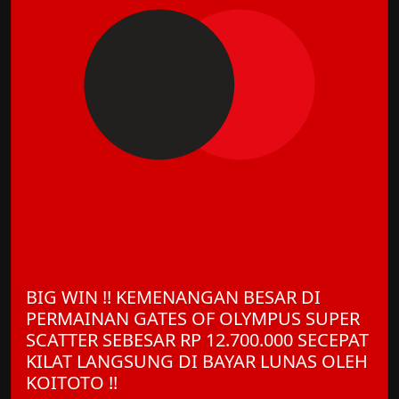
BIG WIN !! KEMENANGAN BESAR DI
PERMAINAN GATES OF OLYMPUS SUPER
SCATTER SEBESAR RP 12.700.000 SECEPAT
KILAT LANGSUNG DI BAYAR LUNAS OLEH
KOITOTO !!