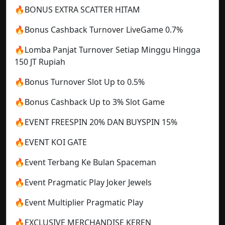
🔥BONUS EXTRA SCATTER HITAM
🔥Bonus Cashback Turnover LiveGame 0.7%
🔥Lomba Panjat Turnover Setiap Minggu Hingga
150 JT Rupiah
🔥Bonus Turnover Slot Up to 0.5%
🔥Bonus Cashback Up to 3% Slot Game
🔥EVENT FREESPIN 20% DAN BUYSPIN 15%
🔥EVENT KOI GATE
🔥Event Terbang Ke Bulan Spaceman
🔥Event Pragmatic Play Joker Jewels
🔥Event Multiplier Pragmatic Play
🔥EXCLUSIVE MERCHANDISE KEREN