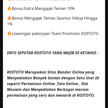
🔥Bonus Extra Mengajak Teman 10%
🔥Bonus Mengajak Teman Seumur Hidup Hingga
1%
🔥Lowongan pekerjaan Team Promotor KOITOTO
INFO SEPUTAR KOITOTO YANG WAJIB DI KETAHUI :
KOITOTO Merupakan Situs Bandar Online yang
Menyediakan Banyak Games dengan Satu User Id
seperti Permainan Online ,Toto Online , Slot
Maxwin dan Menyediakan Berbagai macam
permainan yang seru dan menarik di KOITOTO.