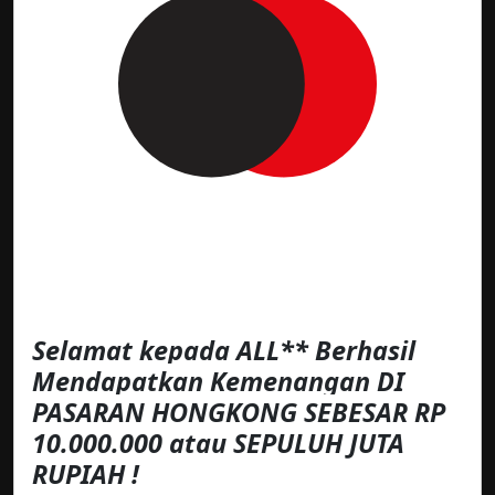
Selamat kepada ALL** Berhasil
Mendapatkan Kemenangan DI
PASARAN HONGKONG SEBESAR RP
10.000.000 atau SEPULUH JUTA
RUPIAH !