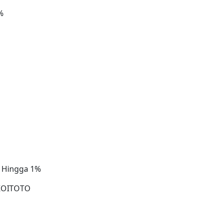
%
 Hingga 1%
KOITOTO