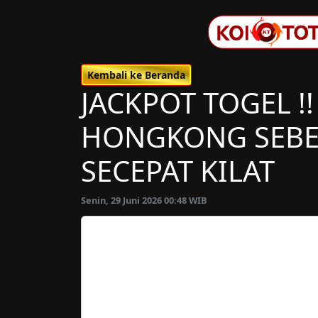
Kembali ke Beranda
JACKPOT TOGEL !
HONGKONG SEBESA
SECEPAT KILAT
Senin, 29 Juni 2026 00:48 WIB