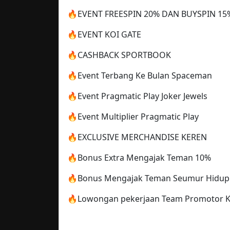
🔥EVENT FREESPIN 20% DAN BUYSPIN 15
🔥EVENT KOI GATE
🔥
CASHBACK SPORTBOOK
🔥Event Terbang Ke Bulan Spaceman
🔥Event Pragmatic Play Joker Jewels
🔥Event Multiplier Pragmatic Play
🔥EXCLUSIVE MERCHANDISE KEREN
🔥Bonus Extra Mengajak Teman 10%
🔥Bonus Mengajak Teman Seumur Hidup
🔥Lowongan pekerjaan Team Promotor 