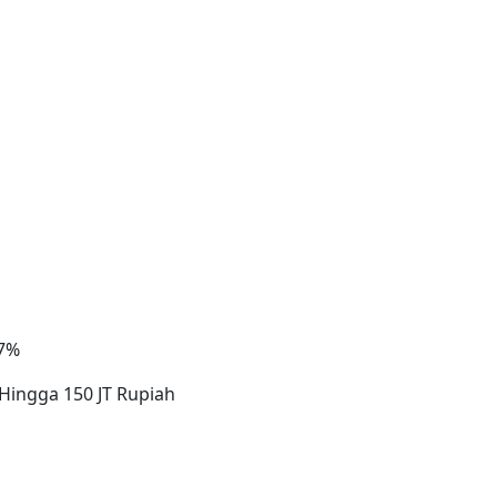
.7%
Hingga 150 JT Rupiah