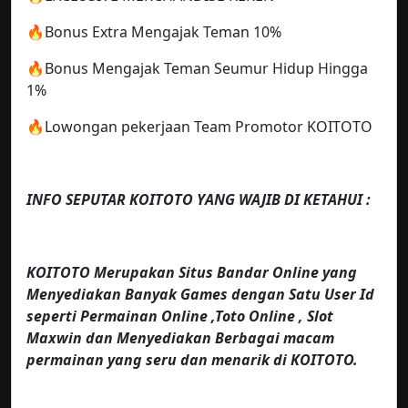
🔥Bonus Extra Mengajak Teman 10%
🔥Bonus Mengajak Teman Seumur Hidup Hingga
1%
🔥Lowongan pekerjaan Team Promotor KOITOTO
INFO SEPUTAR KOITOTO YANG WAJIB DI KETAHUI :
KOITOTO Merupakan Situs Bandar Online yang
Menyediakan Banyak Games dengan Satu User Id
seperti Permainan Online ,Toto Online , Slot
Maxwin dan Menyediakan Berbagai macam
permainan yang seru dan menarik di KOITOTO.