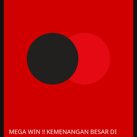
MEGA WIN !! KEMENANGAN BESAR DI