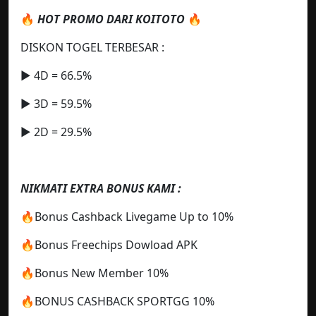
🔥
HOT PROMO DARI KOITOTO
🔥
DISKON TOGEL TERBESAR :
▶️ 4D = 66.5%
▶️ 3D = 59.5%
▶️ 2D = 29.5%
NIKMATI EXTRA BONUS KAMI :
🔥Bonus Cashback Livegame Up to 10%
🔥Bonus Freechips Dowload APK
🔥Bonus New Member 10%
🔥BONUS CASHBACK SPORTGG 10%