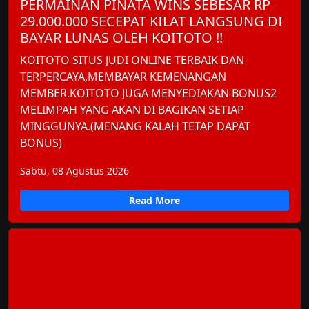
PERMAINAN PINATA WINS SEBESAR RP
29.000.000 SECEPAT KILAT LANGSUNG DI
BAYAR LUNAS OLEH KOITOTO !!
KOITOTO SITUS JUDI ONLINE TERBAIK DAN
TERPERCAYA,MEMBAYAR KEMENANGAN
MEMBER.KOITOTO JUGA MENYEDIAKAN BONUS2
MELIMPAH YANG AKAN DI BAGIKAN SETIAP
MINGGUNYA.(MENANG KALAH TETAP DAPAT
BONUS)
Sabtu, 08 Agustus 2026
Read More