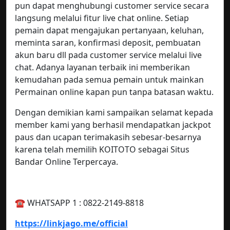
pun dapat menghubungi customer service secara
langsung melalui fitur live chat online. Setiap
pemain dapat mengajukan pertanyaan, keluhan,
meminta saran, konfirmasi deposit, pembuatan
akun baru dll pada customer service melalui live
chat. Adanya layanan terbaik ini memberikan
kemudahan pada semua pemain untuk mainkan
Permainan online kapan pun tanpa batasan waktu.
Dengan demikian kami sampaikan selamat kepada
member kami yang berhasil mendapatkan jackpot
paus dan ucapan terimakasih sebesar-besarnya
karena telah memilih KOITOTO sebagai Situs
Bandar Online Terpercaya.
☎️ WHATSAPP 1 : 0822-2149-8818
https://linkjago.me/official