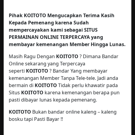
Pihak KOITOTO Mengucapkan Terima Kasih
Kepada Pemenang karena Sudah
mempercayakan kami sebagai SITUS
PERMAINAN ONLINE TERPERCAYA yang
membayar kemenangan Member Hingga Lunas.
Masih Ragu Dengan
KOITOTO
? Dimana Bandar
Online sekarang yang Terpercaya
seperti
KOITOTO
? Bandar Yang membayar
kemenangan Member Tanpa Tele-tele. Jadi anda
bermain di
KOITOTO
Tidak perlu khawatir pada
Situs
KOITOTO
karena kemenangan berapa pun
pasti dibayar lunas kepada pemenang.
KOITOTO
Bukan bandar online kaleng – kaleng
bosku tapi Pasti Bayar !!