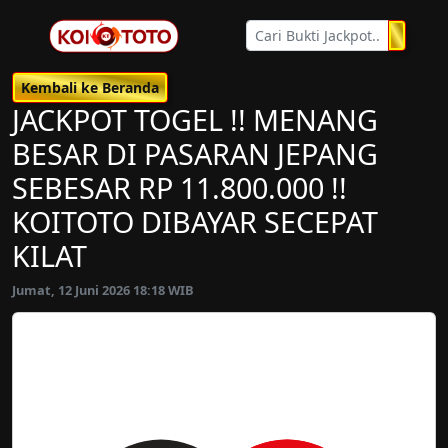
Kembali ke Beranda
JACKPOT TOGEL !! MENANG
BESAR DI PASARAN JEPANG
SEBESAR RP 11.800.000 !!
KOITOTO DIBAYAR SECEPAT
KILAT
Jumat, 12 Juni 2026 18:18 WIB