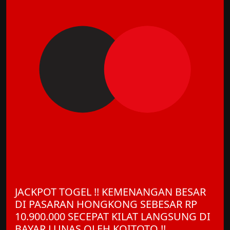
JACKPOT TOGEL !! KEMENANGAN BESAR
DI PASARAN HONGKONG SEBESAR RP
10.900.000 SECEPAT KILAT LANGSUNG DI
BAYAR LUNAS OLEH KOITOTO !!