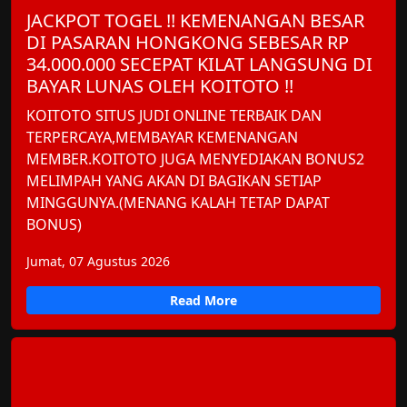
JACKPOT TOGEL !! KEMENANGAN BESAR
DI PASARAN HONGKONG SEBESAR RP
34.000.000 SECEPAT KILAT LANGSUNG DI
BAYAR LUNAS OLEH KOITOTO !!
KOITOTO SITUS JUDI ONLINE TERBAIK DAN
TERPERCAYA,MEMBAYAR KEMENANGAN
MEMBER.KOITOTO JUGA MENYEDIAKAN BONUS2
MELIMPAH YANG AKAN DI BAGIKAN SETIAP
MINGGUNYA.(MENANG KALAH TETAP DAPAT
BONUS)
Jumat, 07 Agustus 2026
Read More