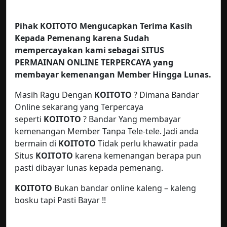
Pihak KOITOTO Mengucapkan Terima Kasih
Kepada Pemenang karena Sudah
mempercayakan kami sebagai SITUS
PERMAINAN ONLINE TERPERCAYA yang
membayar kemenangan Member Hingga Lunas.
Masih Ragu Dengan
KOITOTO
? Dimana Bandar
Online sekarang yang Terpercaya
seperti
KOITOTO
? Bandar Yang membayar
kemenangan Member Tanpa Tele-tele. Jadi anda
bermain di
KOITOTO
Tidak perlu khawatir pada
Situs
KOITOTO
karena kemenangan berapa pun
pasti dibayar lunas kepada pemenang.
KOITOTO
Bukan bandar online kaleng – kaleng
bosku tapi Pasti Bayar !!