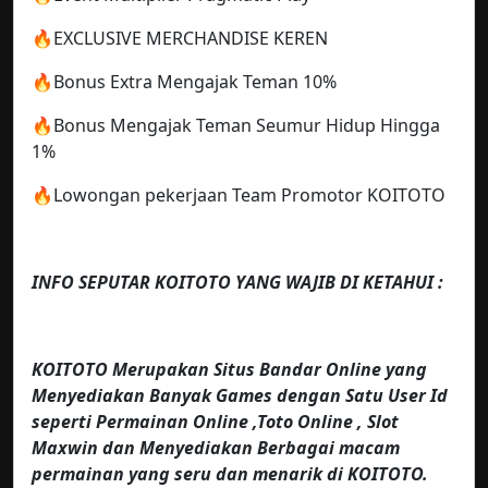
🔥EXCLUSIVE MERCHANDISE KEREN
🔥Bonus Extra Mengajak Teman 10%
🔥Bonus Mengajak Teman Seumur Hidup Hingga
1%
🔥Lowongan pekerjaan Team Promotor KOITOTO
INFO SEPUTAR KOITOTO YANG WAJIB DI KETAHUI :
KOITOTO Merupakan Situs Bandar Online yang
Menyediakan Banyak Games dengan Satu User Id
seperti Permainan Online ,Toto Online , Slot
Maxwin dan Menyediakan Berbagai macam
permainan yang seru dan menarik di KOITOTO.