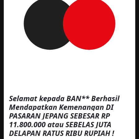
Selamat kepada BAN** Berhasil
Mendapatkan Kemenangan DI
PASARAN JEPANG SEBESAR RP
11.800.000 atau SEBELAS JUTA
DELAPAN RATUS RIBU RUPIAH !