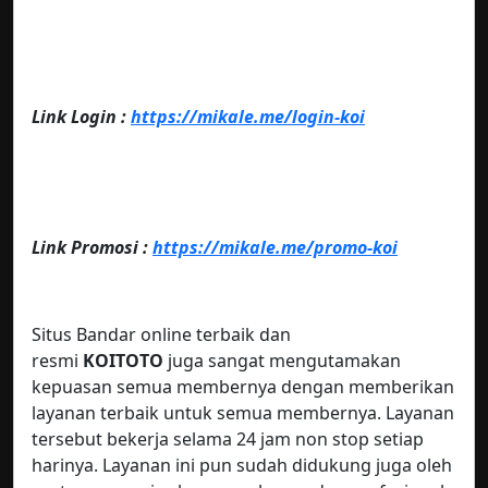
Link Login :
https://mikale.me/login-koi
Link Promosi :
https://mikale.me/promo-koi
Situs Bandar online terbaik dan
resmi
KOITOTO
juga sangat mengutamakan
kepuasan semua membernya dengan memberikan
layanan terbaik untuk semua membernya. Layanan
tersebut bekerja selama 24 jam non stop setiap
harinya. Layanan ini pun sudah didukung juga oleh