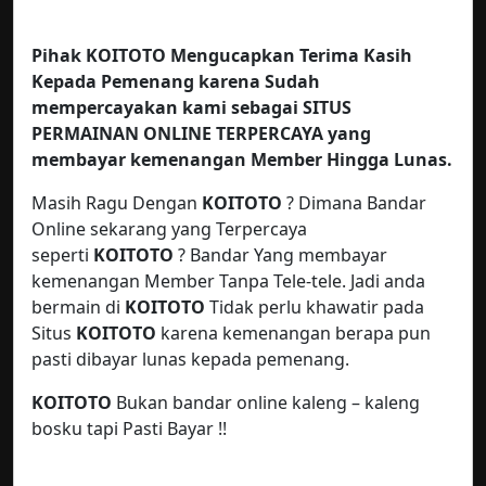
Pihak KOITOTO Mengucapkan Terima Kasih
Kepada Pemenang karena Sudah
mempercayakan kami sebagai SITUS
PERMAINAN ONLINE TERPERCAYA yang
membayar kemenangan Member Hingga Lunas.
Masih Ragu Dengan
KOITOTO
? Dimana Bandar
Online sekarang yang Terpercaya
seperti
KOITOTO
? Bandar Yang membayar
kemenangan Member Tanpa Tele-tele. Jadi anda
bermain di
KOITOTO
Tidak perlu khawatir pada
Situs
KOITOTO
karena kemenangan berapa pun
pasti dibayar lunas kepada pemenang.
KOITOTO
Bukan bandar online kaleng – kaleng
bosku tapi Pasti Bayar !!