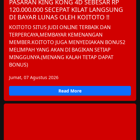
PASARAN KING KONG 4D SEBESAR RP
120.000.000 SECEPAT KILAT LANGSUNG
DI BAYAR LUNAS OLEH KOITOTO !!
KOITOTO SITUS JUDI ONLINE TERBAIK DAN
TERPERCAYA,MEMBAYAR KEMENANGAN
MEMBER.KOITOTO JUGA MENYEDIAKAN BONUS2
MELIMPAH YANG AKAN DI BAGIKAN SETIAP
MINGGUNYA.(MENANG KALAH TETAP DAPAT
BONUS)
Jumat, 07 Agustus 2026
Read More