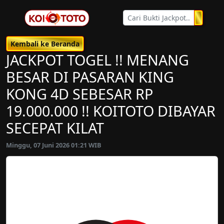
Kembali ke Beranda
JACKPOT TOGEL !! MENANG
BESAR DI PASARAN KING
KONG 4D SEBESAR RP
19.000.000 !! KOITOTO DIBAYAR
SECEPAT KILAT
Minggu, 07 Juni 2026 01:21 WIB