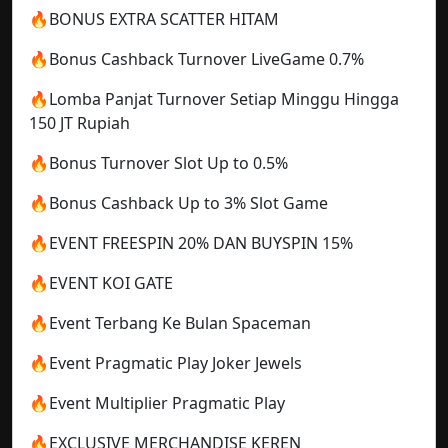
🔥BONUS EXTRA SCATTER HITAM
🔥Bonus Cashback Turnover LiveGame 0.7%
🔥Lomba Panjat Turnover Setiap Minggu Hingga
150 JT Rupiah
🔥Bonus Turnover Slot Up to 0.5%
🔥Bonus Cashback Up to 3% Slot Game
🔥EVENT FREESPIN 20% DAN BUYSPIN 15%
🔥EVENT KOI GATE
🔥Event Terbang Ke Bulan Spaceman
🔥Event Pragmatic Play Joker Jewels
🔥Event Multiplier Pragmatic Play
🔥EXCLUSIVE MERCHANDISE KEREN