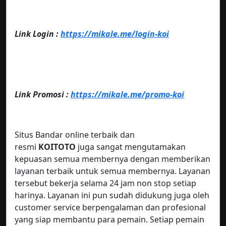
Link Login :
https://mikale.me/login-koi
Link Promosi :
https://mikale.me/promo-koi
Situs Bandar online terbaik dan
resmi
KOITOTO
juga sangat mengutamakan
kepuasan semua membernya dengan memberikan
layanan terbaik untuk semua membernya. Layanan
tersebut bekerja selama 24 jam non stop setiap
harinya. Layanan ini pun sudah didukung juga oleh
customer service berpengalaman dan profesional
yang siap membantu para pemain. Setiap pemain