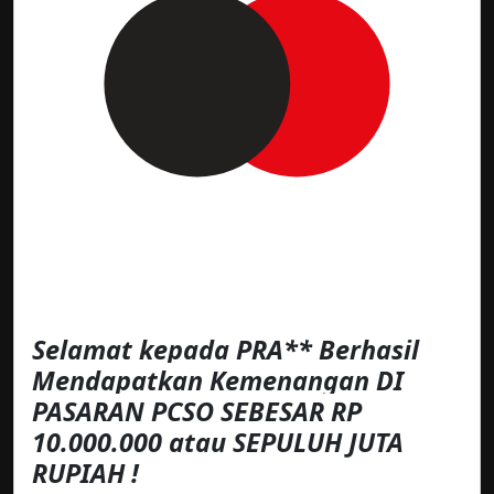
Selamat kepada PRA** Berhasil
Mendapatkan Kemenangan DI
PASARAN PCSO SEBESAR RP
10.000.000 atau SEPULUH JUTA
RUPIAH !