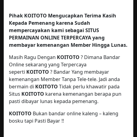
Pihak KOITOTO Mengucapkan Terima Kasih
Kepada Pemenang karena Sudah
mempercayakan kami sebagai SITUS
PERMAINAN ONLINE TERPERCAYA yang
membayar kemenangan Member Hingga Lunas.
Masih Ragu Dengan
KOITOTO
? Dimana Bandar
Online sekarang yang Terpercaya
seperti
KOITOTO
? Bandar Yang membayar
kemenangan Member Tanpa Tele-tele. Jadi anda
bermain di
KOITOTO
Tidak perlu khawatir pada
Situs
KOITOTO
karena kemenangan berapa pun
pasti dibayar lunas kepada pemenang.
KOITOTO
Bukan bandar online kaleng – kaleng
bosku tapi Pasti Bayar !!