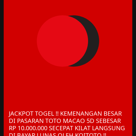
JACKPOT TOGEL !! KEMENANGAN BESAR
DI PASARAN TOTO MACAO 5D SEBESAR
RP 10.000.000 SECEPAT KILAT LANGSUNG
DI BAYAR LUNAS OLEH KOITOTO !!