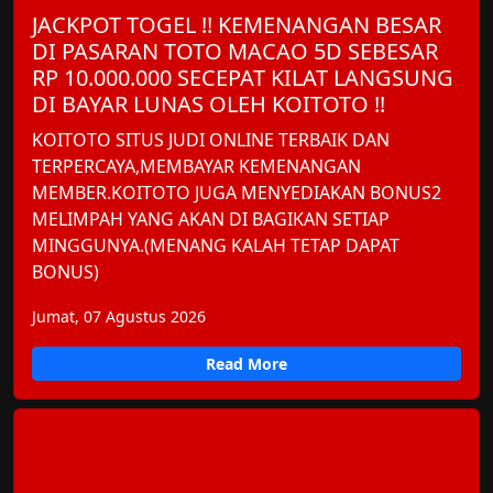
JACKPOT TOGEL !! KEMENANGAN BESAR
DI PASARAN TOTO MACAO 5D SEBESAR
RP 10.000.000 SECEPAT KILAT LANGSUNG
DI BAYAR LUNAS OLEH KOITOTO !!
KOITOTO SITUS JUDI ONLINE TERBAIK DAN
TERPERCAYA,MEMBAYAR KEMENANGAN
MEMBER.KOITOTO JUGA MENYEDIAKAN BONUS2
MELIMPAH YANG AKAN DI BAGIKAN SETIAP
MINGGUNYA.(MENANG KALAH TETAP DAPAT
BONUS)
Jumat, 07 Agustus 2026
Read More