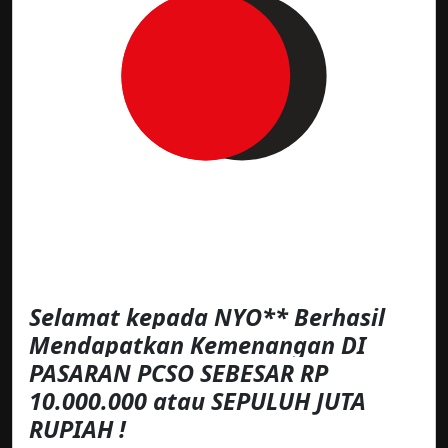
Selamat kepada NYO** Berhasil
Mendapatkan Kemenangan DI
PASARAN PCSO SEBESAR RP
10.000.000 atau SEPULUH JUTA
RUPIAH !