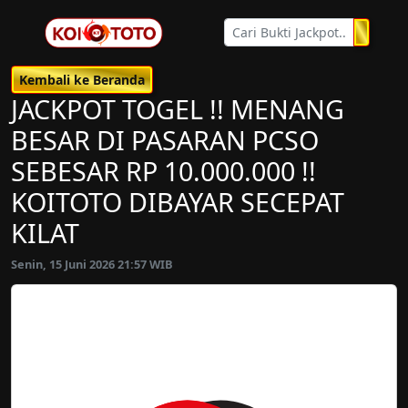
Kembali ke Beranda
JACKPOT TOGEL !! MENANG
BESAR DI PASARAN PCSO
SEBESAR RP 10.000.000 !!
KOITOTO DIBAYAR SECEPAT
KILAT
Senin, 15 Juni 2026 21:57 WIB