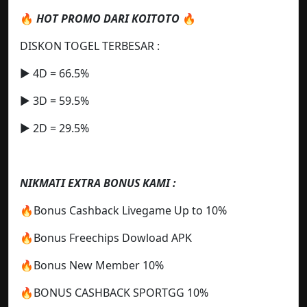
🔥
HOT PROMO DARI KOITOTO
🔥
DISKON TOGEL TERBESAR :
▶️ 4D = 66.5%
▶️ 3D = 59.5%
▶️ 2D = 29.5%
NIKMATI EXTRA BONUS KAMI :
🔥Bonus Cashback Livegame Up to 10%
🔥Bonus Freechips Dowload APK
🔥Bonus New Member 10%
🔥BONUS CASHBACK SPORTGG 10%