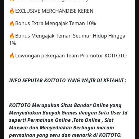
🔥EXCLUSIVE MERCHANDISE KEREN
🔥Bonus Extra Mengajak Teman 10%
🔥Bonus Mengajak Teman Seumur Hidup Hingga
1%
🔥Lowongan pekerjaan Team Promotor KOITOTO
INFO SEPUTAR KOITOTO YANG WAJIB DI KETAHUI :
KOITOTO Merupakan Situs Bandar Online yang
Menyediakan Banyak Games dengan Satu User Id
seperti Permainan Online ,Toto Online , Slot
Maxwin dan Menyediakan Berbagai macam
permainan yang seru dan menarik di KOITOTO.