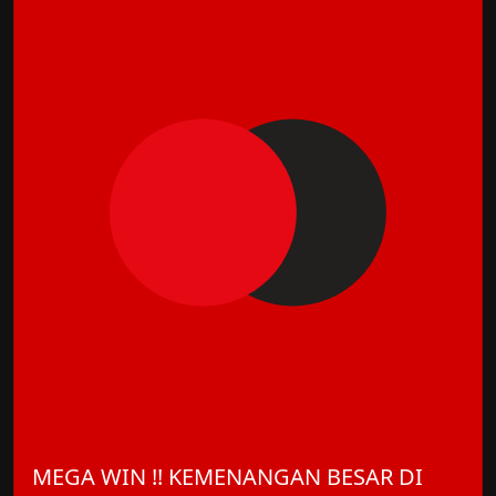
MEGA WIN !! KEMENANGAN BESAR DI