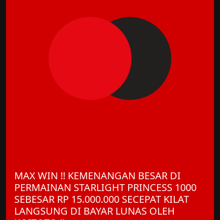
MAX WIN !! KEMENANGAN BESAR DI
PERMAINAN STARLIGHT PRINCESS 1000
SEBESAR RP 15.000.000 SECEPAT KILAT
LANGSUNG DI BAYAR LUNAS OLEH