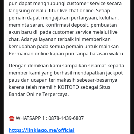
pun dapat menghubungi customer service secara
langsung melalui fitur live chat online. Setiap
pemain dapat mengajukan pertanyaan, keluhan,
meminta saran, konfirmasi deposit, pembuatan
akun baru dll pada customer service melalui live
chat. Adanya layanan terbaik ini memberikan
kemudahan pada semua pemain untuk mainkan
Permainan online kapan pun tanpa batasan waktu.
Dengan demikian kami sampaikan selamat kepada
member kami yang berhasil mendapatkan jackpot
paus dan ucapan terimakasih sebesar-besarnya
karena telah memilih KOITOTO sebagai Situs
Bandar Online Terpercaya.
☎️ WHATSAPP 1 : 0878-1439-6807
https://linkjago.me/official