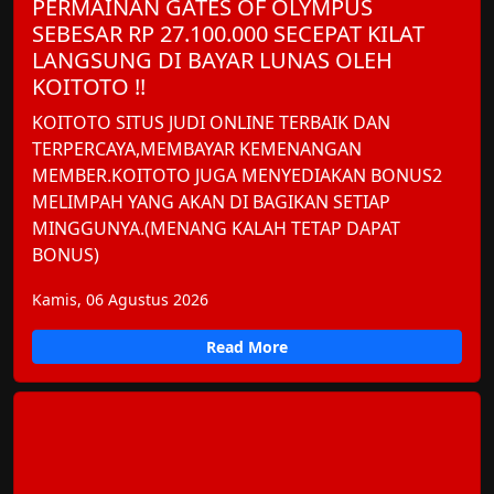
PERMAINAN GATES OF OLYMPUS
SEBESAR RP 27.100.000 SECEPAT KILAT
LANGSUNG DI BAYAR LUNAS OLEH
KOITOTO !!
KOITOTO SITUS JUDI ONLINE TERBAIK DAN
TERPERCAYA,MEMBAYAR KEMENANGAN
MEMBER.KOITOTO JUGA MENYEDIAKAN BONUS2
MELIMPAH YANG AKAN DI BAGIKAN SETIAP
MINGGUNYA.(MENANG KALAH TETAP DAPAT
BONUS)
Kamis, 06 Agustus 2026
Read More