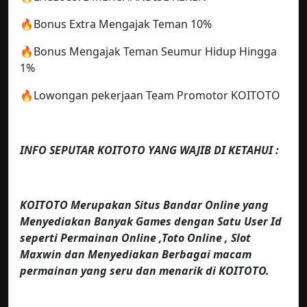
🔥Bonus Extra Mengajak Teman 10%
🔥Bonus Mengajak Teman Seumur Hidup Hingga
1%
🔥Lowongan pekerjaan Team Promotor KOITOTO
INFO SEPUTAR KOITOTO YANG WAJIB DI KETAHUI :
KOITOTO Merupakan Situs Bandar Online yang
Menyediakan Banyak Games dengan Satu User Id
seperti Permainan Online ,Toto Online , Slot
Maxwin dan Menyediakan Berbagai macam
permainan yang seru dan menarik di KOITOTO.