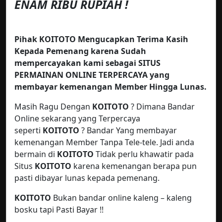
ENAM RIBU RUPIAH !
Pihak KOITOTO Mengucapkan Terima Kasih
Kepada Pemenang karena Sudah
mempercayakan kami sebagai SITUS
PERMAINAN ONLINE TERPERCAYA yang
membayar kemenangan Member Hingga Lunas.
Masih Ragu Dengan
KOITOTO
? Dimana Bandar
Online sekarang yang Terpercaya
seperti
KOITOTO
? Bandar Yang membayar
kemenangan Member Tanpa Tele-tele. Jadi anda
bermain di
KOITOTO
Tidak perlu khawatir pada
Situs
KOITOTO
karena kemenangan berapa pun
pasti dibayar lunas kepada pemenang.
KOITOTO
Bukan bandar online kaleng – kaleng
bosku tapi Pasti Bayar !!