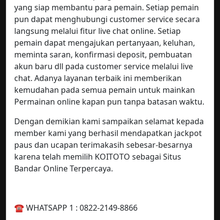
yang siap membantu para pemain. Setiap pemain
pun dapat menghubungi customer service secara
langsung melalui fitur live chat online. Setiap
pemain dapat mengajukan pertanyaan, keluhan,
meminta saran, konfirmasi deposit, pembuatan
akun baru dll pada customer service melalui live
chat. Adanya layanan terbaik ini memberikan
kemudahan pada semua pemain untuk mainkan
Permainan online kapan pun tanpa batasan waktu.
Dengan demikian kami sampaikan selamat kepada
member kami yang berhasil mendapatkan jackpot
paus dan ucapan terimakasih sebesar-besarnya
karena telah memilih KOITOTO sebagai Situs
Bandar Online Terpercaya.
☎️ WHATSAPP 1 : 0822-2149-8866