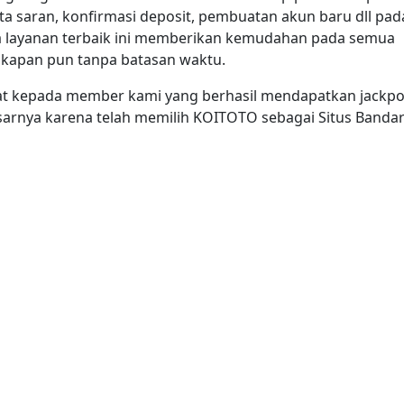
 saran, konfirmasi deposit, pembuatan akun baru dll pad
nya layanan terbaik ini memberikan kemudahan pada semua
kapan pun tanpa batasan waktu.
t kepada member kami yang berhasil mendapatkan jackpo
sarnya karena telah memilih KOITOTO sebagai Situs Banda