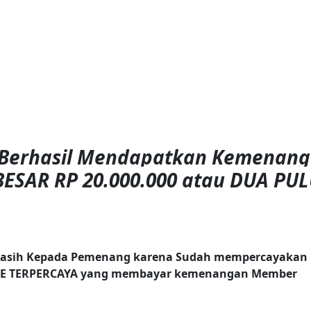
 Berhasil Mendapatkan Kemenan
ESAR RP 20.000.000 atau DUA PU
Kasih Kepada Pemenang karena Sudah mempercayakan
NE TERPERCAYA yang membayar kemenangan Member