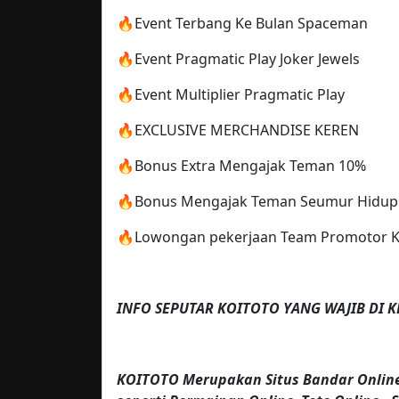
🔥Event Terbang Ke Bulan Spaceman
🔥Event Pragmatic Play Joker Jewels
🔥Event Multiplier Pragmatic Play
🔥EXCLUSIVE MERCHANDISE KEREN
🔥Bonus Extra Mengajak Teman 10%
🔥Bonus Mengajak Teman Seumur Hidup
🔥Lowongan pekerjaan Team Promotor 
INFO SEPUTAR KOITOTO YANG WAJIB DI K
KOITOTO Merupakan Situs Bandar Onlin