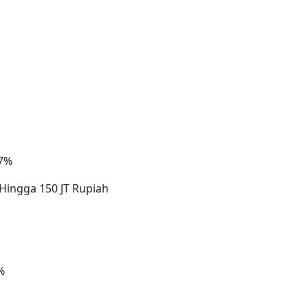
.7%
Hingga 150 JT Rupiah
%