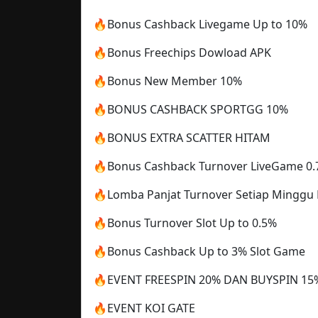
🔥Bonus Cashback Livegame Up to 10%
🔥Bonus Freechips Dowload APK
🔥Bonus New Member 10%
🔥BONUS CASHBACK SPORTGG 10%
🔥BONUS EXTRA SCATTER HITAM
🔥Bonus Cashback Turnover LiveGame 0
🔥Lomba Panjat Turnover Setiap Minggu 
🔥Bonus Turnover Slot Up to 0.5%
🔥Bonus Cashback Up to 3% Slot Game
🔥EVENT FREESPIN 20% DAN BUYSPIN 15
🔥EVENT KOI GATE