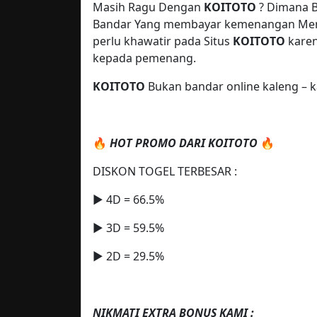
Masih Ragu Dengan
KOITOTO
? Dimana B
Bandar Yang membayar kemenangan Membe
perlu khawatir pada Situs
KOITOTO
karen
kepada pemenang.
KOITOTO
Bukan bandar online kaleng – ka
🔥
HOT PROMO DARI KOITOTO
🔥
DISKON TOGEL TERBESAR :
▶️ 4D = 66.5%
▶️ 3D = 59.5%
▶️ 2D = 29.5%
NIKMATI EXTRA BONUS KAMI :