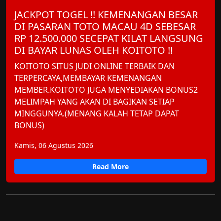
JACKPOT TOGEL !! KEMENANGAN BESAR
DI PASARAN TOTO MACAU 4D SEBESAR
RP 12.500.000 SECEPAT KILAT LANGSUNG
DI BAYAR LUNAS OLEH KOITOTO !!
KOITOTO SITUS JUDI ONLINE TERBAIK DAN
TERPERCAYA,MEMBAYAR KEMENANGAN
MEMBER.KOITOTO JUGA MENYEDIAKAN BONUS2
MELIMPAH YANG AKAN DI BAGIKAN SETIAP
MINGGUNYA.(MENANG KALAH TETAP DAPAT
BONUS)
Kamis, 06 Agustus 2026
Read More