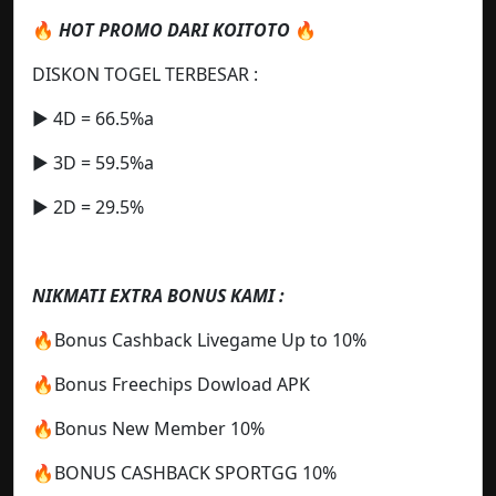
🔥
HOT PROMO DARI KOITOTO
🔥
DISKON TOGEL TERBESAR :
▶️ 4D = 66.5%a
▶️ 3D = 59.5%a
▶️ 2D = 29.5%
NIKMATI EXTRA BONUS KAMI :
🔥Bonus Cashback Livegame Up to 10%
🔥Bonus Freechips Dowload APK
🔥Bonus New Member 10%
🔥BONUS CASHBACK SPORTGG 10%