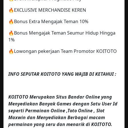
🔥EXCLUSIVE MERCHANDISE KEREN
🔥Bonus Extra Mengajak Teman 10%
🔥Bonus Mengajak Teman Seumur Hidup Hingga
1%
🔥Lowongan pekerjaan Team Promotor KOITOTO
INFO SEPUTAR KOITOTO YANG WAJIB DI KETAHUI :
KOITOTO Merupakan Situs Bandar Online yang
Menyediakan Banyak Games dengan Satu User Id
seperti Permainan Online ,Toto Online , Slot
Maxwin dan Menyediakan Berbagai macam
permainan yang seru dan menarik di KOITOTO.