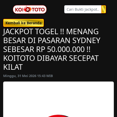
Kembali ke Beranda
JACKPOT TOGEL !! MENANG
BESAR DI PASARAN SYDNEY
SEBESAR RP 50.000.000 !!
KOITOTO DIBAYAR SECEPAT
KILAT
Minggu, 31 Mei 2026 15:43 WIB