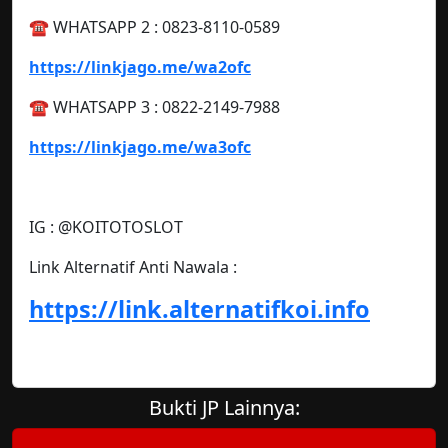
☎️ WHATSAPP 2 : 0823-8110-0589
https://linkjago.me/wa2ofc
☎️ WHATSAPP 3 : 0822-2149-7988
https://linkjago.me/wa3ofc
IG : @KOITOTOSLOT
Link Alternatif Anti Nawala :
https://link.alternatifkoi.info
Bukti JP Lainnya: