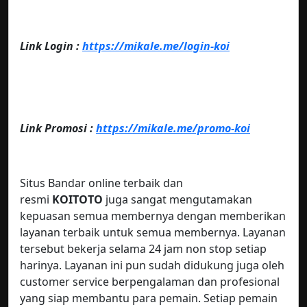
Link Login :
https://mikale.me/login-koi
Link Promosi :
https://mikale.me/promo-koi
Situs Bandar online terbaik dan
resmi
KOITOTO
juga sangat mengutamakan
kepuasan semua membernya dengan memberikan
layanan terbaik untuk semua membernya. Layanan
tersebut bekerja selama 24 jam non stop setiap
harinya. Layanan ini pun sudah didukung juga oleh
customer service berpengalaman dan profesional
yang siap membantu para pemain. Setiap pemain