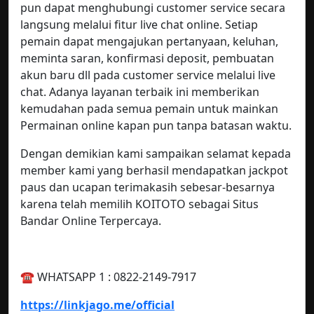
pun dapat menghubungi customer service secara
langsung melalui fitur live chat online. Setiap
pemain dapat mengajukan pertanyaan, keluhan,
meminta saran, konfirmasi deposit, pembuatan
akun baru dll pada customer service melalui live
chat. Adanya layanan terbaik ini memberikan
kemudahan pada semua pemain untuk mainkan
Permainan online kapan pun tanpa batasan waktu.
Dengan demikian kami sampaikan selamat kepada
member kami yang berhasil mendapatkan jackpot
paus dan ucapan terimakasih sebesar-besarnya
karena telah memilih KOITOTO sebagai Situs
Bandar Online Terpercaya.
☎️ WHATSAPP 1 : 0822-2149-7917
https://linkjago.me/official