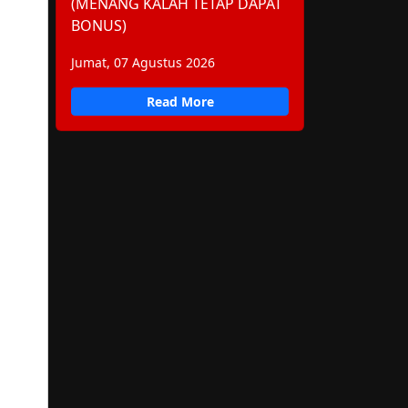
(MENANG KALAH TETAP DAPAT
BONUS)
Jumat, 07 Agustus 2026
Read More