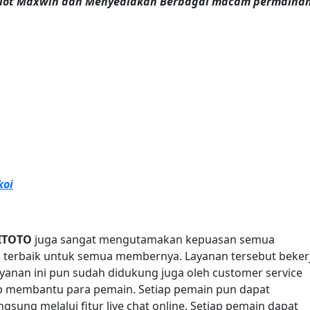
 , Slot Maxwin dan Menyediakan Berbagai macam permaina
koi
ITOTO
juga sangat mengutamakan kepuasan semua
erbaik untuk semua membernya. Layanan tersebut beker
ayanan ini pun sudah didukung juga oleh customer service
p membantu para pemain. Setiap pemain pun dapat
sung melalui fitur live chat online. Setiap pemain dapat