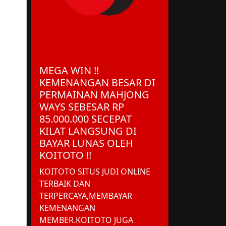
MEGA WIN !!
KEMENANGAN BESAR DI
PERMAINAN MAHJONG
WAYS SEBESAR RP
85.000.000 SECEPAT
KILAT LANGSUNG DI
BAYAR LUNAS OLEH
KOITOTO !!
KOITOTO SITUS JUDI ONLINE
TERBAIK DAN
TERPERCAYA,MEMBAYAR
KEMENANGAN
MEMBER.KOITOTO JUGA