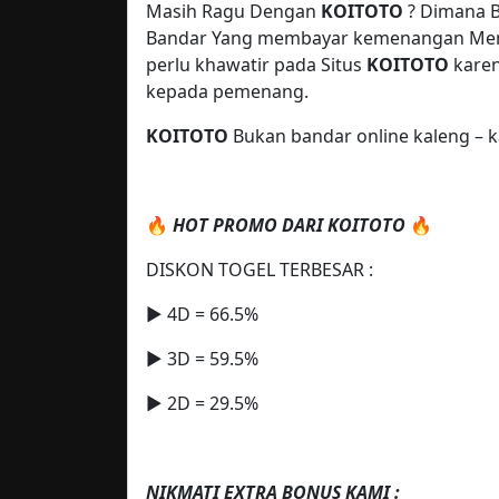
Masih Ragu Dengan
KOITOTO
? Dimana B
Bandar Yang membayar kemenangan Membe
perlu khawatir pada Situs
KOITOTO
karen
kepada pemenang.
KOITOTO
Bukan bandar online kaleng – ka
🔥
HOT PROMO DARI KOITOTO
🔥
DISKON TOGEL TERBESAR :
▶️ 4D = 66.5%
▶️ 3D = 59.5%
▶️ 2D = 29.5%
NIKMATI EXTRA BONUS KAMI :