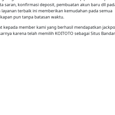
 saran, konfirmasi deposit, pembuatan akun baru dll pad
nya layanan terbaik ini memberikan kemudahan pada semua
kapan pun tanpa batasan waktu.
t kepada member kami yang berhasil mendapatkan jackpo
sarnya karena telah memilih KOITOTO sebagai Situs Banda