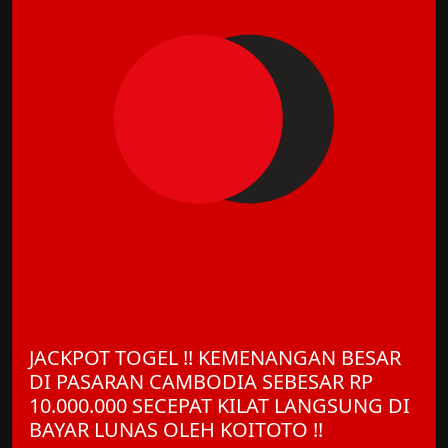
JACKPOT TOGEL !! KEMENANGAN BESAR
DI PASARAN CAMBODIA SEBESAR RP
10.000.000 SECEPAT KILAT LANGSUNG DI
BAYAR LUNAS OLEH KOITOTO !!