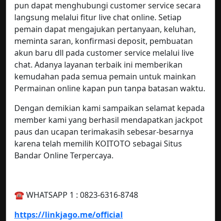
pun dapat menghubungi customer service secara
langsung melalui fitur live chat online. Setiap
pemain dapat mengajukan pertanyaan, keluhan,
meminta saran, konfirmasi deposit, pembuatan
akun baru dll pada customer service melalui live
chat. Adanya layanan terbaik ini memberikan
kemudahan pada semua pemain untuk mainkan
Permainan online kapan pun tanpa batasan waktu.
Dengan demikian kami sampaikan selamat kepada
member kami yang berhasil mendapatkan jackpot
paus dan ucapan terimakasih sebesar-besarnya
karena telah memilih KOITOTO sebagai Situs
Bandar Online Terpercaya.
☎️ WHATSAPP 1 : 0823-6316-8748
https://linkjago.me/official