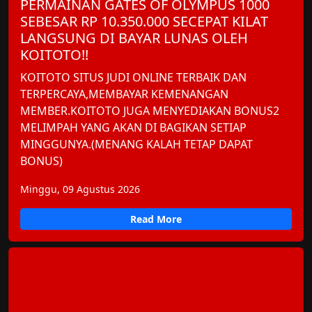
PERMAINAN GATES OF OLYMPUS 1000
SEBESAR RP 10.350.000 SECEPAT KILAT
LANGSUNG DI BAYAR LUNAS OLEH
KOITOTO!!
KOITOTO SITUS JUDI ONLINE TERBAIK DAN
TERPERCAYA,MEMBAYAR KEMENANGAN
MEMBER.KOITOTO JUGA MENYEDIAKAN BONUS2
MELIMPAH YANG AKAN DI BAGIKAN SETIAP
MINGGUNYA.(MENANG KALAH TETAP DAPAT
BONUS)
Minggu, 09 Agustus 2026
Read More