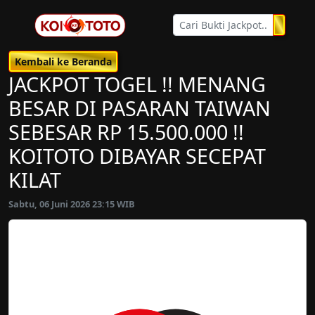
Kembali ke Beranda
JACKPOT TOGEL !! MENANG
BESAR DI PASARAN TAIWAN
SEBESAR RP 15.500.000 !!
KOITOTO DIBAYAR SECEPAT
KILAT
Sabtu, 06 Juni 2026 23:15 WIB