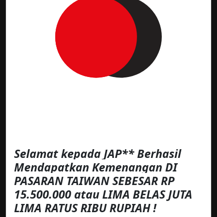
Selamat kepada JAP** Berhasil
Mendapatkan Kemenangan DI
PASARAN TAIWAN SEBESAR RP
15.500.000 atau LIMA BELAS JUTA
LIMA RATUS RIBU RUPIAH !