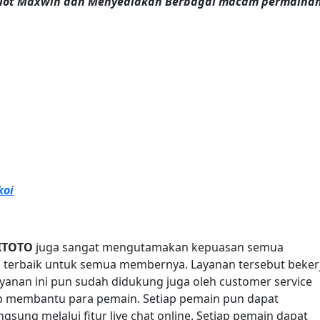
 , Slot Maxwin dan Menyediakan Berbagai macam permaina
koi
ITOTO
juga sangat mengutamakan kepuasan semua
erbaik untuk semua membernya. Layanan tersebut beker
ayanan ini pun sudah didukung juga oleh customer service
p membantu para pemain. Setiap pemain pun dapat
sung melalui fitur live chat online. Setiap pemain dapat