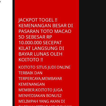
?
JACKPOT TOGEL !!
KEMENANGAN BESAR DI
PASARAN TOTO MACAO
5D SEBESAR RP
10.000.000 SECEPAT
KILAT LANGSUNG DI
BAYAR LUNAS OLEH
KOITOTO !!
KOITOTO SITUS JUDI ONLINE
TERBAIK DAN
TERPERCAYA,MEMBAYAR
KEMENANGAN
MEMBER.KOITOTO JUGA
MENYEDIAKAN BONUS2
MELIMPAH YANG AKAN DI