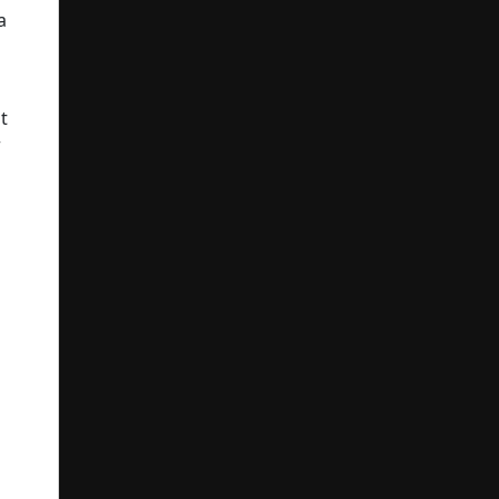
a
t
r