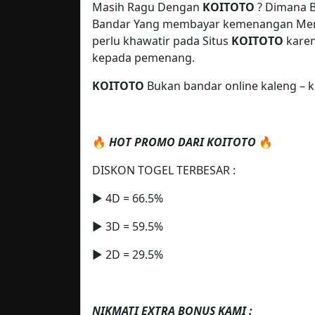
Masih Ragu Dengan
KOITOTO
? Dimana B
Bandar Yang membayar kemenangan Membe
perlu khawatir pada Situs
KOITOTO
karen
kepada pemenang.
KOITOTO
Bukan bandar online kaleng – ka
🔥
HOT PROMO DARI KOITOTO
🔥
DISKON TOGEL TERBESAR :
▶️ 4D = 66.5%
▶️ 3D = 59.5%
▶️ 2D = 29.5%
NIKMATI EXTRA BONUS KAMI :