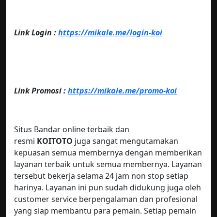
Link Login :
https://mikale.me/login-koi
Link Promosi :
https://mikale.me/promo-koi
Situs Bandar online terbaik dan
resmi
KOITOTO
juga sangat mengutamakan
kepuasan semua membernya dengan memberikan
layanan terbaik untuk semua membernya. Layanan
tersebut bekerja selama 24 jam non stop setiap
harinya. Layanan ini pun sudah didukung juga oleh
customer service berpengalaman dan profesional
yang siap membantu para pemain. Setiap pemain