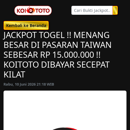
Kembali ke Beranda
JACKPOT TOGEL !! MENANG
BESAR DI PASARAN TAIWAN
SEBESAR RP 15.000.000 !!
KOITOTO DIBAYAR SECEPAT
KILAT
Rabu, 10 Juni 2026 21:18 WIB