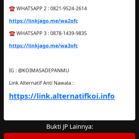
☎️ WHATSAPP 2 : 0821-9524-2614
https://linkjago.me/wa2ofc
☎️ WHATSAPP 3 : 0878-1439-9835
https://linkjago.me/wa3ofc
IG : @KOIMASADEPANMU
Link Alternatif Anti Nawala :
https://link.alternatifkoi.info
Bukti JP Lainnya: