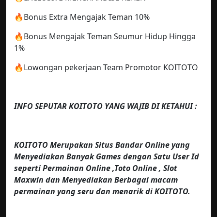
🔥Bonus Extra Mengajak Teman 10%
🔥Bonus Mengajak Teman Seumur Hidup Hingga
1%
🔥Lowongan pekerjaan Team Promotor KOITOTO
INFO SEPUTAR KOITOTO YANG WAJIB DI KETAHUI :
KOITOTO Merupakan Situs Bandar Online yang
Menyediakan Banyak Games dengan Satu User Id
seperti Permainan Online ,Toto Online , Slot
Maxwin dan Menyediakan Berbagai macam
permainan yang seru dan menarik di KOITOTO.