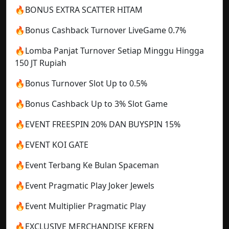
🔥BONUS EXTRA SCATTER HITAM
🔥Bonus Cashback Turnover LiveGame 0.7%
🔥Lomba Panjat Turnover Setiap Minggu Hingga
150 JT Rupiah
🔥Bonus Turnover Slot Up to 0.5%
🔥Bonus Cashback Up to 3% Slot Game
🔥EVENT FREESPIN 20% DAN BUYSPIN 15%
🔥EVENT KOI GATE
🔥Event Terbang Ke Bulan Spaceman
🔥Event Pragmatic Play Joker Jewels
🔥Event Multiplier Pragmatic Play
🔥EXCLUSIVE MERCHANDISE KEREN