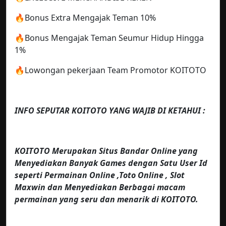
🔥Bonus Extra Mengajak Teman 10%
🔥Bonus Mengajak Teman Seumur Hidup Hingga
1%
🔥Lowongan pekerjaan Team Promotor KOITOTO
INFO SEPUTAR KOITOTO YANG WAJIB DI KETAHUI :
KOITOTO Merupakan Situs Bandar Online yang
Menyediakan Banyak Games dengan Satu User Id
seperti Permainan Online ,Toto Online , Slot
Maxwin dan Menyediakan Berbagai macam
permainan yang seru dan menarik di KOITOTO.