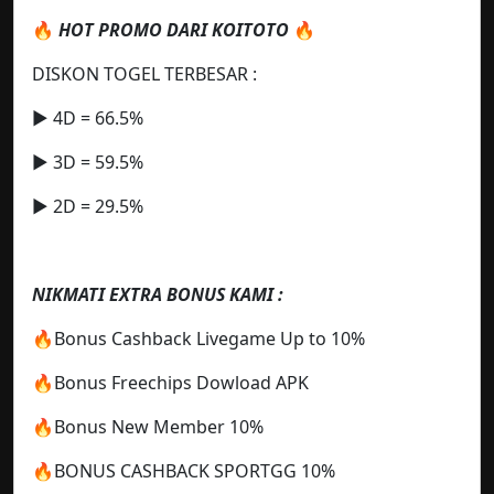
🔥
HOT PROMO DARI KOITOTO
🔥
DISKON TOGEL TERBESAR :
▶️ 4D = 66.5%
▶️ 3D = 59.5%
▶️ 2D = 29.5%
NIKMATI EXTRA BONUS KAMI :
🔥Bonus Cashback Livegame Up to 10%
🔥Bonus Freechips Dowload APK
🔥Bonus New Member 10%
🔥BONUS CASHBACK SPORTGG 10%