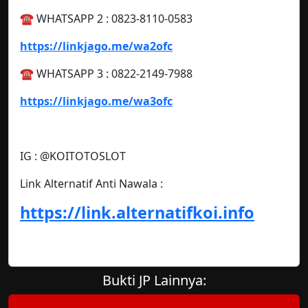
☎️ WHATSAPP 2 : 0823-8110-0583
https://linkjago.me/wa2ofc
☎️ WHATSAPP 3 : 0822-2149-7988
https://linkjago.me/wa3ofc
IG : @KOITOTOSLOT
Link Alternatif Anti Nawala :
https://link.alternatifkoi.info
Bukti JP Lainnya: