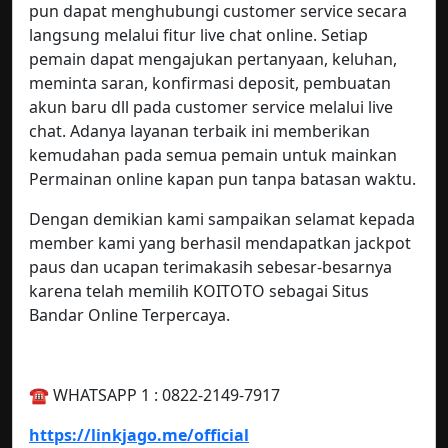
pun dapat menghubungi customer service secara
langsung melalui fitur live chat online. Setiap
pemain dapat mengajukan pertanyaan, keluhan,
meminta saran, konfirmasi deposit, pembuatan
akun baru dll pada customer service melalui live
chat. Adanya layanan terbaik ini memberikan
kemudahan pada semua pemain untuk mainkan
Permainan online kapan pun tanpa batasan waktu.
Dengan demikian kami sampaikan selamat kepada
member kami yang berhasil mendapatkan jackpot
paus dan ucapan terimakasih sebesar-besarnya
karena telah memilih KOITOTO sebagai Situs
Bandar Online Terpercaya.
☎️ WHATSAPP 1 : 0822-2149-7917
https://linkjago.me/official