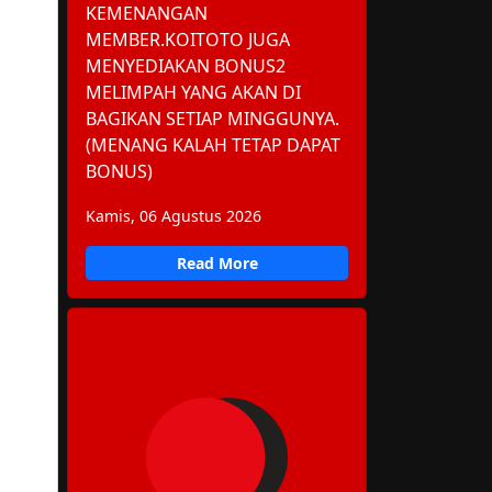
KEMENANGAN
MEMBER.KOITOTO JUGA
MENYEDIAKAN BONUS2
MELIMPAH YANG AKAN DI
BAGIKAN SETIAP MINGGUNYA.
(MENANG KALAH TETAP DAPAT
BONUS)
Kamis, 06 Agustus 2026
Read More