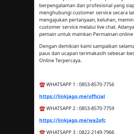
berpengalaman dan profesional yang sia
menghubungi customer service secara lang
mengajukan pertanyaan, keluhan, meminta
customer service melalui live chat. Ada
pemain untuk mainkan Permainan online 
Dengan demikian kami sampaikan selama
paus dan ucapan terimakasih sebesar-be
Online Terpercaya.
☎️ WHATSAPP 1 : 0853-8570-7756
https://linkjago.me/official
☎️ WHATSAPP 2 : 0853-8570-7759
https://linkjago.me/wa2ofc
☎️ WHATSAPP 3 : 0822-2149-7966