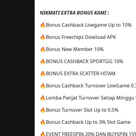
NIKMATI EXTRA BONUS KAMI :
🔥Bonus Cashback Livegame Up to 10%
🔥Bonus Freechips Dowload APK
🔥Bonus New Member 10%
🔥BONUS CASHBACK SPORTGG 10%
🔥BONUS EXTRA SCATTER HITAM
🔥Bonus Cashback Turnover LiveGame 0
🔥Lomba Panjat Turnover Setiap Minggu 
🔥Bonus Turnover Slot Up to 0.5%
🔥Bonus Cashback Up to 3% Slot Game
🔥EVENT FREESPIN 20% DAN BUYSPIN 15