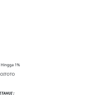
 Hingga 1%
KOITOTO
ETAHUI :